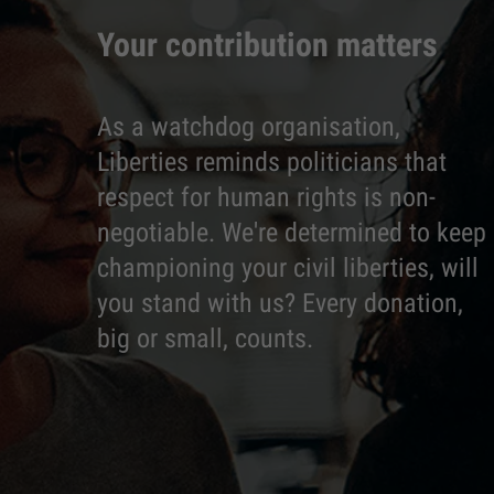
Your contribution matters
As a watchdog organisation,
Liberties reminds politicians that
respect for human rights is non-
negotiable. We're determined to keep
championing your civil liberties, will
you stand with us? Every donation,
big or small, counts.