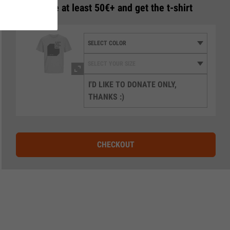
3
Donate at least 50€+ and get the t-shirt
I'D LIKE TO DONATE ONLY,
THANKS :)
CHECKOUT