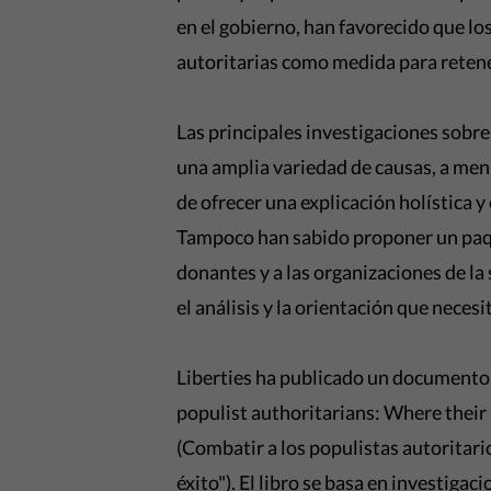
en el gobierno, han favorecido que lo
autoritarias como medida para retene
Las principales investigaciones sobre 
una amplia variedad de causas, a men
de ofrecer una explicación holística 
Tampoco han sabido proponer un paqu
donantes y a las organizaciones de la
el análisis y la orientación que neces
Liberties ha publicado un documento p
populist authoritarians: Where their
(Combatir a los populistas autoritar
éxito"). El libro se basa en investiga