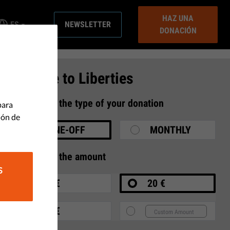
HAZ UNA
ES
NEWSLETTER
DONACIÓN
Donate to Liberties
1
Select the type of your donation
para
ión de
ONE-OFF
MONTHLY
2
Select the amount
S
10 €
20 €
35 €