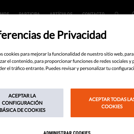
EMOS
PARTICIPA
ARTÍCULOS
CONTACTO
ferencias de Privacidad
s cookies para mejorar la funcionalidad de nuestro sitio web, para
para donantes y
zar el contenido, para proporcionar funciones de redes sociales y 
r el tráfico entrante. Puedes revisar y personalizar tu configurac
vil: Cómo
ausas
ACEPTAR LA
ACEPTAR TODAS LA
CONFIGURACIÓN
COOKIES
 y contrarrestar
BÁSICA DE COOKIES
ADMINISTRAR COOKIES