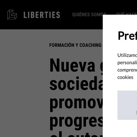
QUIÉNES SOMOS
QUÉ HAC
Pre
FORMACIÓN Y COACHING
Utilizamo
Nueva guía 
personali
comprende
sociedad ci
cookies
promover c
progresistas