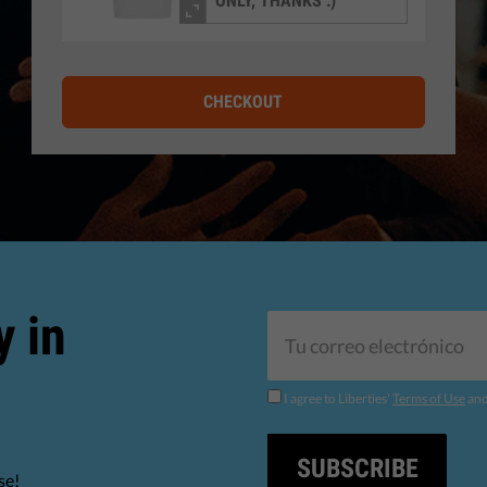
ONLY, THANKS :)
CHECKOUT
y in
I agree to Liberties'
Terms of Use
an
SUBSCRIBE
se!