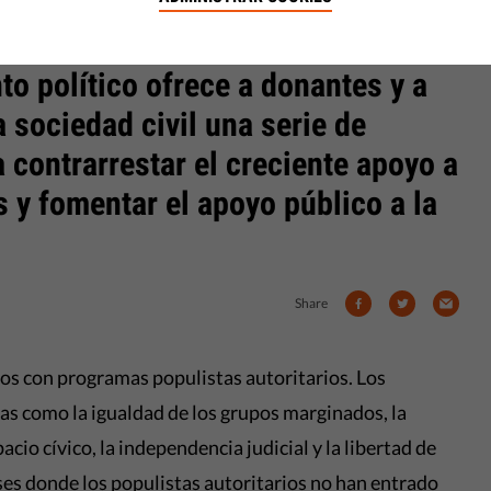
ismo
o político ofrece a donantes y a
 sociedad civil una serie de
contrarrestar el creciente apoyo a
as y fomentar el apoyo público a la
Share
os con programas populistas autoritarios. Los
as como la igualdad de los grupos marginados, la
cio cívico, la independencia judicial y la libertad de
íses donde los populistas autoritarios no han entrado