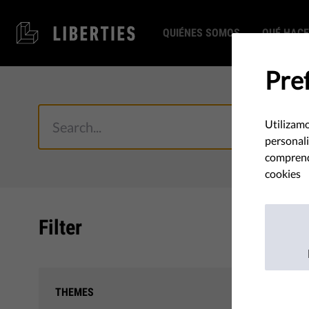
QUIÉNES SOMOS
QUÉ HAC
Pre
Utilizamo
personali
comprende
cookies
Filter
Your s
THEMES