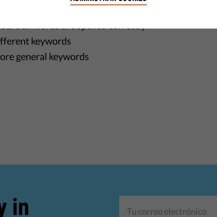
ggestions
sure all words are spelled correctly
ifferent keywords
ore general keywords
y in