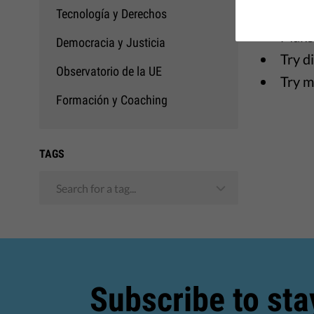
A few su
Tecnología y Derechos
Make 
Democracia y Justicia
Try d
Observatorio de la UE
Try m
Formación y Coaching
TAGS
Search for a tag...
Subscribe to sta