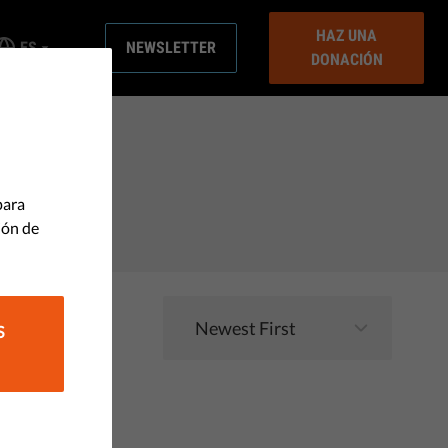
HAZ UNA
ES
NEWSLETTER
DONACIÓN
para
ión de
S