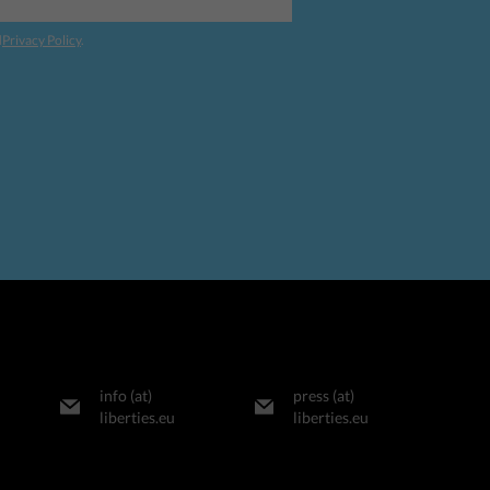
d
Privacy Policy
.
info (at)
press (at)
liberties.eu
liberties.eu