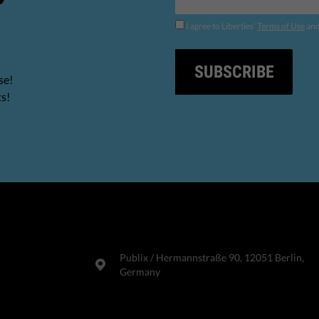
I agree to Liberties'
Terms of Use
an
SUBSCRIBE
se!
ts!
Publix​ / Hermannstraße 90, 12051 Berlin,
Germany