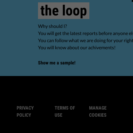
the loop
Why should I?
You will get the latest reports before anyone el
You can follow what we are doing for your righ
You will know about our achivements!
Show me a sample!
PRIVACY
TERMS OF
MANAGE
POLICY
USE
COOKIES