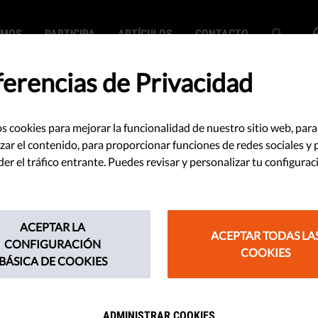
EMOS
PARTICIPA
ARTÍCULOS
CONTACTO
ferencias de Privacidad
s cookies para mejorar la funcionalidad de nuestro sitio web, para
SEARCH
zar el contenido, para proporcionar funciones de redes sociales y 
r el tráfico entrante. Puedes revisar y personalizar tu configurac
ACEPTAR LA
ACEPTAR TODAS LA
CONFIGURACIÓN
COOKIES
BÁSICA DE COOKIES
earch did not match any content.
ADMINISTRAR COOKIES