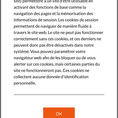
site) permettent à un site d'être utilisable en
activant des fonctions de base comme la
navigation des pages et la mémorisation des
informations de session. Les cookies de session
permettent de naviguer de manière fluide à
travers le site web. Le site ne peut pas fonctionner
correctement sans ces cookies, et ces derniers ne
peuvent donc pas être désactivés dans notre
système. Vous pouvez paramétrer votre
navigateur web afin de les bloquer ou de vous
alerter sur ces cookies, mais certaines parties du
Emménageriez-vous dans une maison aux murs
site ne fonctionneront pas. Ces cookies ne
transparents ? Permettriez-vous à tout le monde d'écouter
collectent aucune donnée d'identification
toutes vos conversations, y compris celles que vous avez
personnelle.
avec votre meilleur ami ou votre thérapeute ?
Probablement pas. Pourtant, il y a de fortes chances que
vous fassiez déjà quelque chose de semblable.
OK