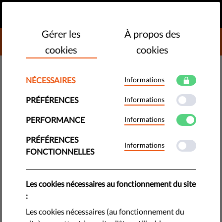
FR
FAIRE UN DON
MENU
Gérer les
À propos des
DONATE TO LIBERTIES
cookies
cookies
TECHNOLOGIES ET DROITS
NÉCESSAIRES
Informations
​Quels sont les 7 principes du
PRÉFÉRENCES
Informations
RGPD ?
PERFORMANCE
Informations
Connaissez-vous les 7 principes du RGPD ? Voici ce que nous
PRÉFÉRENCES
Informations
devons tous savoir sur ces principes et en quoi ils sont
FONCTIONNELLES
importants.
by Chiara Arena
Les cookies nécessaires au fonctionnement du site
mai 24, 2022
:
Les cookies nécessaires (au fonctionnement du