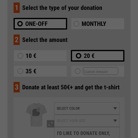
1
Select the type of your donation
ONE-OFF
MONTHLY
2
Select the amount
10 €
20 €
35 €
3
Donate at least 50€+ and get the t-shirt
I'D LIKE TO DONATE ONLY,