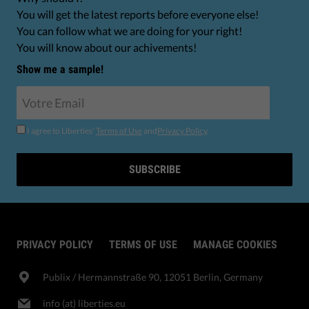
You will get the latest reports before everyone else!
You can follow what we are doing for your right!
You will know about our achivements!
Show me a sample!
I agree to Liberties'
Terms of Use
and
Privacy Policy
.
SUBSCRIBE
PRIVACY POLICY
TERMS OF USE
MANAGE COOKIES
Publix​ / Hermannstraße 90, 12051 Berlin, Germany
info (at) liberties.eu