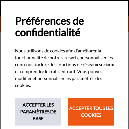
FR
FAIRE UN DON
MENU
Préférences de
DONATE TO LIBERTIES
confidentialité
TECHNOLOGIES ET DROITS
​Le RGPD pour les nuls. Qu’est-ce
Nous utilisons de cookies afin d'améliorer la
fonctionnalité de notre site web, personnaliser les
que c’est ? Pourquoi en avons-
contenus, inclure des fonctions de réseaux sociaux
nous besoin ? Pourquoi les
et comprendre le trafic entrant. Vous pouvez
modifier et personnaliser les paramètres des
données personnelles doivent-
cookies.
elles être protégées ?
ACCEPTER LES
ACCEPTER TOUS LES
Vous ne savez pas vraiment ce qu’est le RGPD et en quoi il
PARAMÈTRES DE
COOKIES
est important ? Nous expliquons dans un langage simple et
BASE
accessible pour quelles raisons les données personnelles