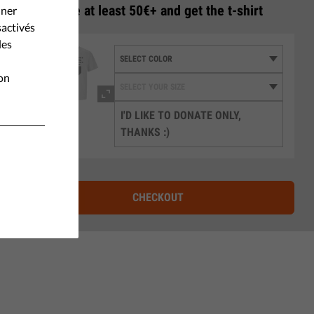
3
Donate at least 50€+ and get the t-shirt
nner
sactivés
les
ion
I'D LIKE TO DONATE ONLY,
THANKS :)
CHECKOUT