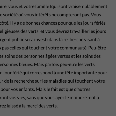
ire, vous et votre famille (qui sont vraisemblablement
ne société où vous intérêts ne compteront pas. Vous
ôté. Il y a de bonnes chances pour que les jours fériés
ligieuses des verts, et vous devrez travailler les jours
argent public sera investi dans la recherche visant à
is pas celles qui touchent votre communauté. Peu-être
es soins des personnes âgées vertes et les soins des
personnes bleues. Mais parfois peu-être les verts
un jour férié qui correspond à une fête importante pour
r de la recherche sur les maladies qui touchent votre
our vos enfants. Mais le fait est que d'autres
ront vos vies, sans que vous ayez le moindre mot à
rez laissé à la merci des verts.