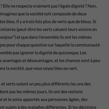
? Elle ne respecte vraiment pas l'égale dignité ? Non,
 imaginez que la société soit composée de deux
es bleu. Il y a trois fois plus de verts que de bleus. Si
similaires (peut-être les verts saluent leurs voisins en
"bonjour") et que dans l'ensemble ils ont les mêmes
gagne pour chaque question sur laquelle la communauté
 semble pas ignorer la dignité de quiconque. Les
s avantages et désavantages, et les chances sont à peu
s la société, que vous soyez bleu ou vert.
et verts soient un peu plus différents les uns des
mbent pas les mêmes jours, ils ont des notions
t et le soins apportés aux personnes âgées, des
ont sujets à des maladies différentes. Si les décisions