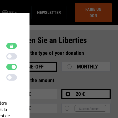
FAIRE UN
FR
NEWSLETTER
DON
Spenden Sie an Liberties
1
Select the type of your donation
ONE-OFF
MONTHLY
2
Select the amount
10 €
20 €
être
35 €
t la
ent de