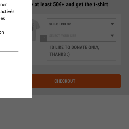
3
Donate at least 50€+ and get the t-shirt
nner
sactivés
les
ion
I'D LIKE TO DONATE ONLY,
THANKS :)
CHECKOUT