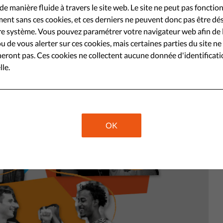
est-ce que la solidarité et comment
de manière fluide à travers le site web. Le site ne peut pas fonctio
ent sans ces cookies, et ces derniers ne peuvent donc pas être dé
e système. Vous pouvez paramétrer votre navigateur web afin de 
u de vous alerter sur ces cookies, mais certaines parties du site ne
Share
eront pas. Ces cookies ne collectent aucune donnée d'identificat
le.
OK