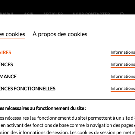
RAVAIL
AGIR
ARTICLES
NOUS CONTACTER
es cookies
À propos des cookies
IRES
Informations
e la solidarité ?
ENCES
Informations
te en Europe ?
RMANCE
Informations
ENCES FONCTIONNELLES
Informations
ommunément considérée comme la
es nécessaires au fonctionnement du site :
le. Pourtant, dans le même temps,
es nécessaires (au fonctionnement du site) permettent à un site d'
d'une crise de la solidarité dans le
e en activant des fonctions de base comme la navigation des pages e
ion des informations de session. Les cookies de session permett