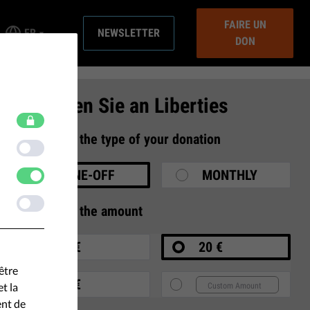
FAIRE UN
FR
NEWSLETTER
DON
Spenden Sie an Liberties
1
Select the type of your donation
ONE-OFF
MONTHLY
2
Select the amount
10 €
20 €
être
35 €
t la
ent de