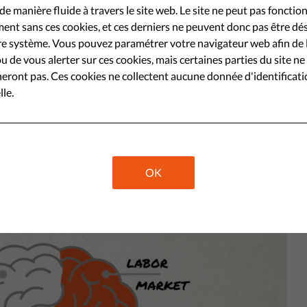
ème de société qui touche des
de manière fluide à travers le site web. Le site ne peut pas fonctio
ent sans ces cookies, et ces derniers ne peuvent donc pas être dé
ans le monde, de différentes
e système. Vous pouvez paramétrer votre navigateur web afin de 
 perpétué par nos systèmes sociaux,
u de vous alerter sur ces cookies, mais certaines parties du site ne
eront pas. Ces cookies ne collectent aucune donnée d'identificat
viduel. Que devons-nous donc faire
le.
Share
OK