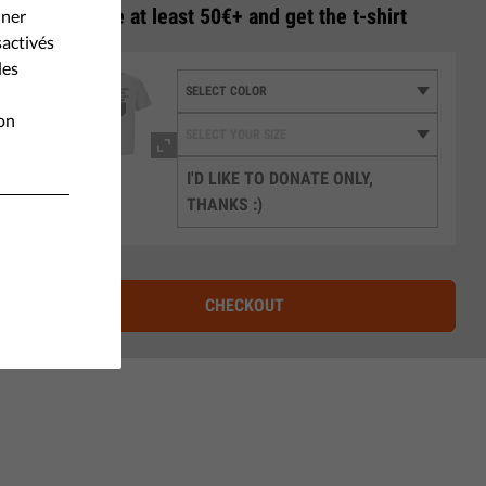
3
Donate at least 50€+ and get the t-shirt
nner
sactivés
les
ion
I'D LIKE TO DONATE ONLY,
THANKS :)
CHECKOUT