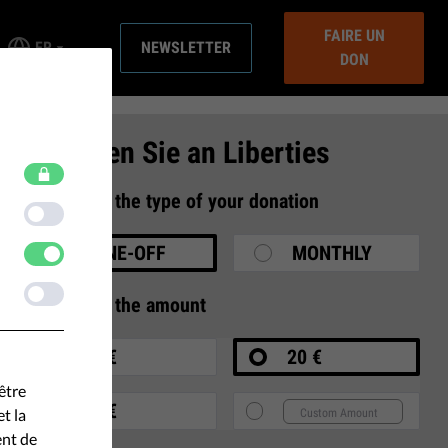
FAIRE UN
FR
NEWSLETTER
DON
Spenden Sie an Liberties
1
Select the type of your donation
ONE-OFF
MONTHLY
2
Select the amount
10 €
20 €
être
35 €
t la
ent de