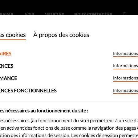
RAVAIL
AGIR
ARTICLES
NOUS CONTACTER
es cookies
À propos des cookies
IRES
Informations
ue le racisme ?
ENCES
Informations
a situation en
RMANCE
Informations
ENCES FONCTIONNELLES
Informations
et comment y
es nécessaires au fonctionnement du site :
es nécessaires (au fonctionnement du site) permettent à un site d'
e en activant des fonctions de base comme la navigation des pages e
ion des informations de session. Les cookies de session permett