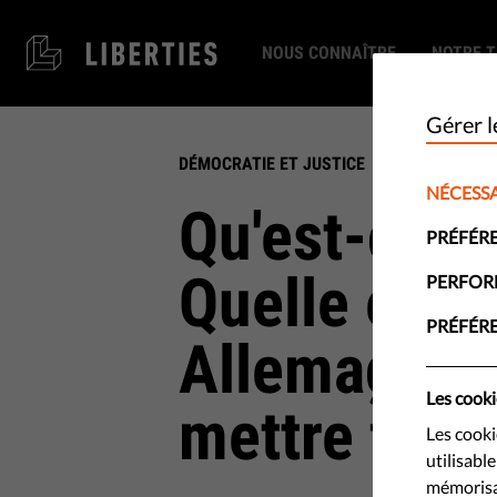
NOUS CONNAÎTRE
NOTRE T
Gérer l
DÉMOCRATIE ET JUSTICE
NÉCESSA
Qu'est-ce q
PRÉFÉR
Quelle est l
PERFO
PRÉFÉR
Allemagne 
Les cooki
mettre fin ?
Les cooki
utilisabl
mémorisat