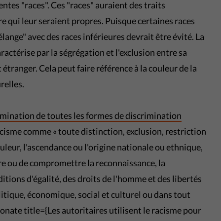
entes "races". Ces "races" auraient des traits
re qui leur seraient propres. Puisque certaines races
élange" avec des races inférieures devrait être évité. La
ractérise par la ségrégation et l'exclusion entre sa
tranger. Cela peut faire référence à la couleur de la
relles.
imination de toutes les formes de discrimination
acisme comme « toute distinction, exclusion, restriction
ouleur, l'ascendance ou l'origine nationale ou ethnique,
ire ou de compromettre la reconnaissance, la
ditions d'égalité, des droits de l'homme et des libertés
tique, économique, social et culturel ou dans tout
onate title={Les autoritaires utilisent le racisme pour