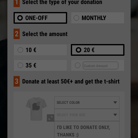
1
Select the type of your donation
ONE-OFF
MONTHLY
2
Select the amount
10 €
20 €
35 €
3
Donate at least 50€+ and get the t-shirt
I'D LIKE TO DONATE ONLY,
THANKS :)