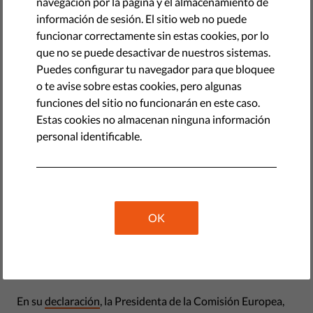
navegación por la página y el almacenamiento de
información de sesión. El sitio web no puede
funcionar correctamente sin estas cookies, por lo
que no se puede desactivar de nuestros sistemas.
Puedes configurar tu navegador para que bloquee
o te avise sobre estas cookies, pero algunas
funciones del sitio no funcionarán en este caso.
Estas cookies no almacenan ninguna información
personal identificable.
La Unión por las Libertades Civiles de Europa
(Liberties
)
acoge con satisfacción la sentencia del
Tribunal de Justicia de la UE que confirma el
mecanismo, al que se oponen Hungría y Polonia,
que paralizaría la entrega de fondos de la UE a los
OK
países que infrinjan sistemáticamente el Estado de
derecho y urge a la Comisión Europea a poner en
marcha el mecanismo sin demora.
En su
declaración
, la Presidenta de la Comisión Europea,