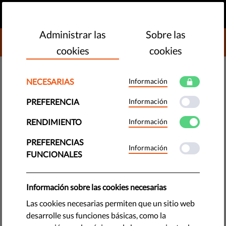
ES
HAZ UNA DONACIÓN
MENU
Administrar las
Sobre las
DONATE TO LIBERTIES
cookies
cookies
OBSERVATORIO DE LA UE
NECESARIAS
Información
Liberties: La Presidenta von der
PREFERENCIA
Información
Leyen debe pisar el acelerador
RENDIMIENTO
Información
Comunicado de prensa
PREFERENCIAS
Información
FUNCIONALES
by LibertiesEU
febrero 16, 2022
Información sobre las cookies necesarias
Las cookies necesarias permiten que un sitio web
desarrolle sus funciones básicas, como la