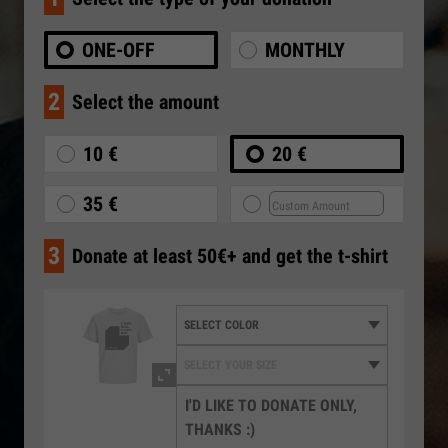
ONE-OFF
MONTHLY
2
Select the amount
10 €
20 €
35 €
3
Donate at least 50€+ and get the t-shirt
I'D LIKE TO DONATE ONLY,
THANKS :)