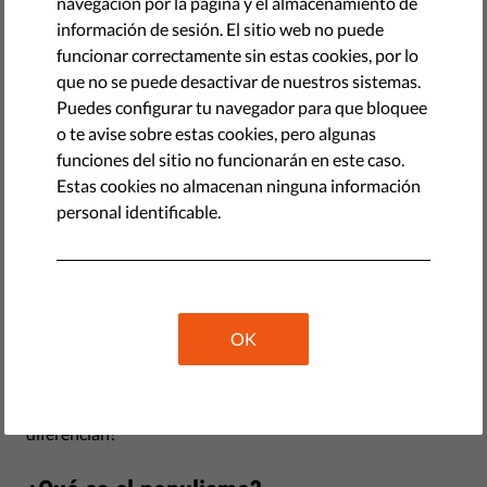
navegación por la página y el almacenamiento de
información de sesión. El sitio web no puede
funcionar correctamente sin estas cookies, por lo
que no se puede desactivar de nuestros sistemas.
Puedes configurar tu navegador para que bloquee
o te avise sobre estas cookies, pero algunas
funciones del sitio no funcionarán en este caso.
Estas cookies no almacenan ninguna información
personal identificable.
El populismo y progresismo son dos movimientos políticos
que están en boca de todos en estos tiempos. Tanto en
Europa como en otros lugares, muchos países han elegido
gobiernos que han sido calificados de populistas, mientras
OK
que las políticas y los partidos progresistas cada vez logran
más apoyo. Pero, ¿qué significan estos términos, qué
define define a cada uno, y en qué se parecen o se
diferencian?