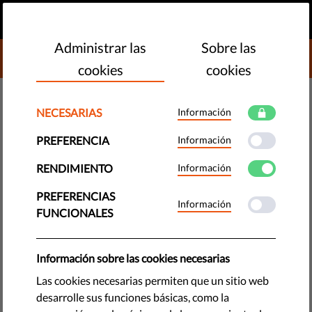
ES
HAZ UNA DONACIÓN
MENU
Administrar las
Sobre las
DONATE TO LIBERTIES
cookies
cookies
DEMOCRACIA Y JUSTICIA
NECESARIAS
Información
Populismo vs progresismo:
PREFERENCIA
Información
similitudes y diferencias
RENDIMIENTO
Información
¿Qué significan estos términos, en qué se parecen o
PREFERENCIAS
Información
diferencian, que los define?
FUNCIONALES
by LibertiesEU
agosto 10, 2021
Información sobre las cookies necesarias
Las cookies necesarias permiten que un sitio web
desarrolle sus funciones básicas, como la