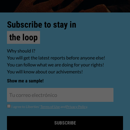
Subscribe to stay in
the loop
Why should I?
You will get the latest reports before anyone else!
You can follow what we are doing for your rights!
You will know about our achivements!
Show me a sample!
I agree to Liberties'
Terms of Use
and
Privacy Policy
.
SUBSCRIBE