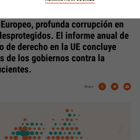
 Europeo, profunda corrupción en
desprotegidos. El informe anual de
do de derecho en la UE concluye
s de los gobiernos contra la
icientes.
Share