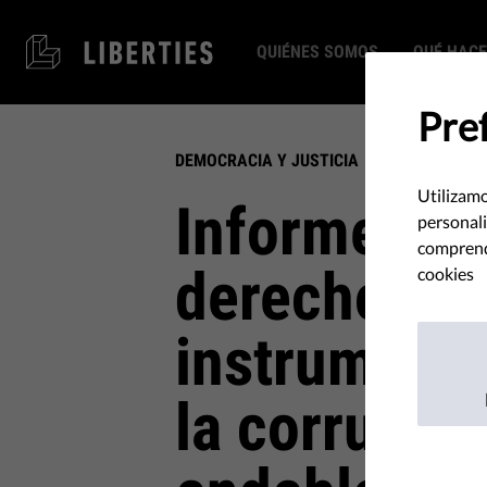
QUIÉNES SOMOS
QUÉ HAC
Pre
DEMOCRACIA Y JUSTICIA
Utilizamo
Informe sob
personali
comprende
derecho 20
cookies
instrumento
la corrupci