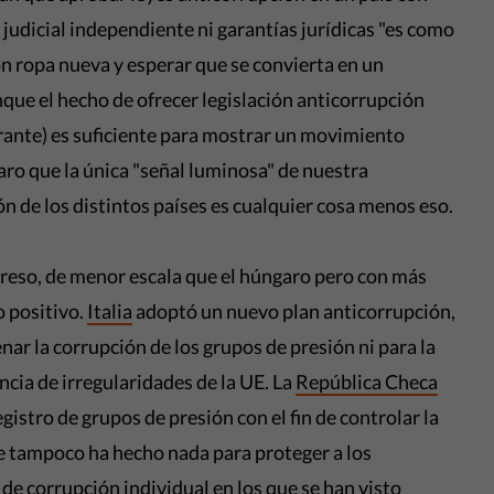
 judicial independiente ni garantías jurídicas "es como
on ropa nueva y esperar que se convierta en un
que el hecho de ofrecer legislación anticorrupción
nte) es suficiente para mostrar un movimiento
laro que la única "señal luminosa" de nuestra
n de los distintos países es cualquier cosa menos eso.
greso, de menor escala que el húngaro pero con más
 positivo.
Italia
adoptó un nuevo plan anticorrupción,
nar la corrupción de los grupos de presión ni para la
ncia de irregularidades de la UE. La
República Checa
istro de grupos de presión con el fin de controlar la
ue tampoco ha hecho nada para proteger a los
de corrupción individual en los que se han visto