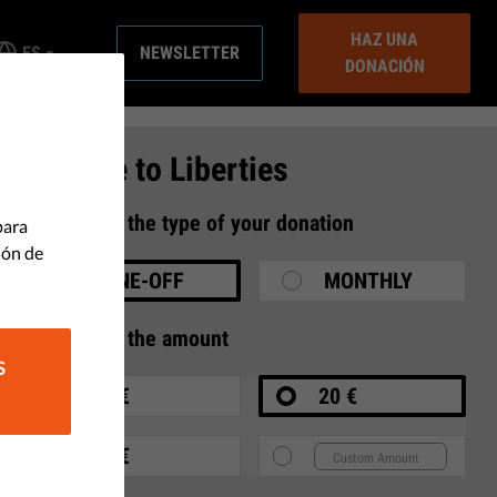
HAZ UNA
ES
NEWSLETTER
DONACIÓN
Donate to Liberties
1
Select the type of your donation
para
ión de
ONE-OFF
MONTHLY
2
Select the amount
S
10 €
20 €
35 €