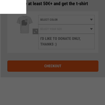
3
Donate at least 50€+ and get the t-shirt
I'D LIKE TO DONATE ONLY,
THANKS :)
CHECKOUT