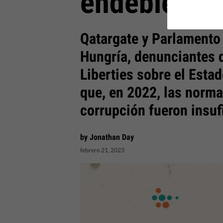
endebles
Qatargate y Parlamento
Hungría, denunciantes 
Liberties sobre el Esta
que, en 2022, las norma
corrupción fueron insuf
by Jonathan Day
febrero 21, 2023