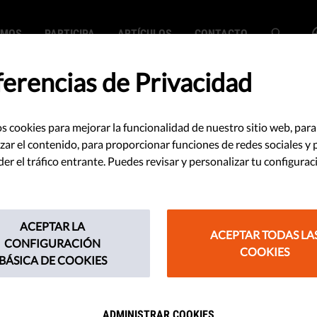
EMOS
PARTICIPA
ARTÍCULOS
CONTACTO
ferencias de Privacidad
s cookies para mejorar la funcionalidad de nuestro sitio web, para
re el Estado de
zar el contenido, para proporcionar funciones de redes sociales y 
r el tráfico entrante. Puedes revisar y personalizar tu configurac
23: Los
s para erradicar
ACEPTAR LA
ACEPTAR TODAS LA
CONFIGURACIÓN
COOKIES
ón son demasiado
BÁSICA DE COOKIES
ADMINISTRAR COOKIES