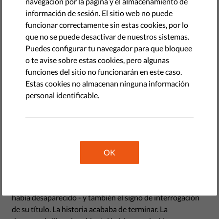
navegación por la página y el almacenamiento de
desconocido, Francis Fukuyama, publicó un ensayo en una
información de sesión. El sitio web no puede
pequeña revista de Washington llamada
The National
funcionar correctamente sin estas cookies, por lo
Interest
. El ensayo "¿El fin de la historia?" lo convirtió en
que no se puede desactivar de nuestros sistemas.
una superestrella. Fukuyama sostenía que estábamos
Puedes configurar tu navegador para que bloquee
viviendo "el punto final de la evolución ideológica de la
o te avise sobre estas cookies, pero algunas
humanidad y la universalización de la democracia liberal
funciones del sitio no funcionarán en este caso.
occidental como la forma final de gobierno humano", y que
Estas cookies no almacenan ninguna información
el triunfo de la "idea occidental" era evidente, ya que todos
personal identificable.
los competidores ideológicos del liberalismo estaban
muertos o muriendo.
Una "forma superior" de sociedad
humana
OK
Cuando su bestseller,
El fin de la historia y el último
hombre
, apareció tres años más tarde, la Unión Soviética
había desaparecido - y también el signo de interrogación
de su título. La historia acababa de terminar. La