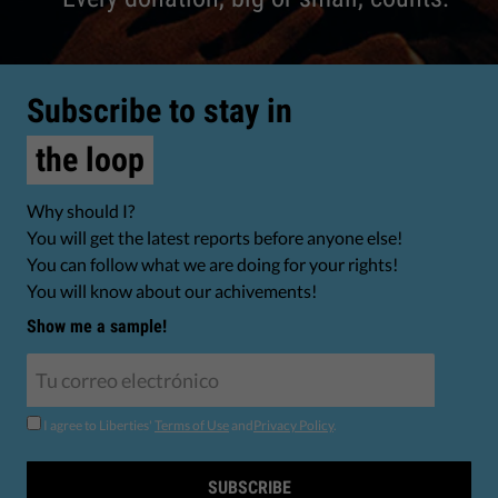
Subscribe to stay in
the loop
Why should I?
You will get the latest reports before anyone else!
You can follow what we are doing for your rights!
You will know about our achivements!
Show me a sample!
I agree to Liberties'
Terms of Use
and
Privacy Policy
.
SUBSCRIBE