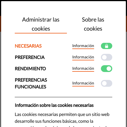
ES
HAZ UNA DONACIÓN
MENU
Administrar las
Sobre las
DONATE TO LIBERTIES
cookies
cookies
TECNOLOGÍA Y DERECHOS
NECESARIAS
Información
No es el fin de la historia
PREFERENCIA
Información
(todavía)
RENDIMIENTO
Información
Hace casi tres décadas, un escritor afirmó que la democracia
PREFERENCIAS
Información
liberal occidental había vencido a todas las otras formas de
FUNCIONALES
sociedad humana. Ups.
by Orsolya Reich
Información sobre las cookies necesarias
octubre 30, 2018
Las cookies necesarias permiten que un sitio web
desarrolle sus funciones básicas, como la
Hace veintinueve años, un politólogo relativamente