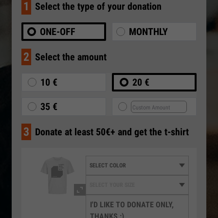
1
Select the type of your donation
ONE-OFF
MONTHLY
2
Select the amount
10 €
20 €
35 €
3
Donate at least 50€+ and get the t-shirt
I'D LIKE TO DONATE ONLY,
THANKS :)