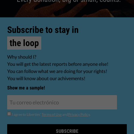
Subscribe to stay in
the loop
Why should I?
You will get the latest reports before anyone else!
You can follow what we are doing for your rights!
You will know about our achivements!
Show me a sample!
I agree to Liberties'
Terms of Use
and
Privacy Policy
.
SUBSCRIBE