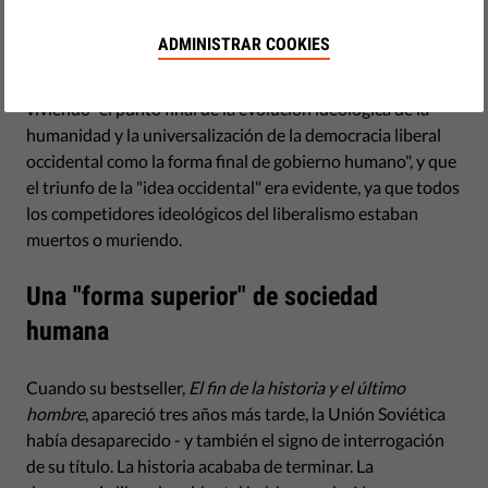
desconocido, Francis Fukuyama, publicó un ensayo en una
pequeña revista de Washington llamada
The National
ADMINISTRAR COOKIES
Interest
. El ensayo "¿El fin de la historia?" lo convirtió en
una superestrella. Fukuyama sostenía que estábamos
viviendo "el punto final de la evolución ideológica de la
humanidad y la universalización de la democracia liberal
occidental como la forma final de gobierno humano", y que
el triunfo de la "idea occidental" era evidente, ya que todos
los competidores ideológicos del liberalismo estaban
muertos o muriendo.
Una "forma superior" de sociedad
humana
Cuando su bestseller,
El fin de la historia y el último
hombre
, apareció tres años más tarde, la Unión Soviética
había desaparecido - y también el signo de interrogación
de su título. La historia acababa de terminar. La