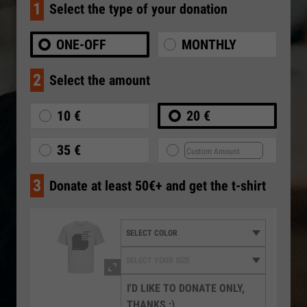
1
Select the type of your donation
ONE-OFF
MONTHLY
2
Select the amount
10 €
20 €
35 €
3
Donate at least 50€+ and get the t-shirt
I'D LIKE TO DONATE ONLY,
THANKS :)