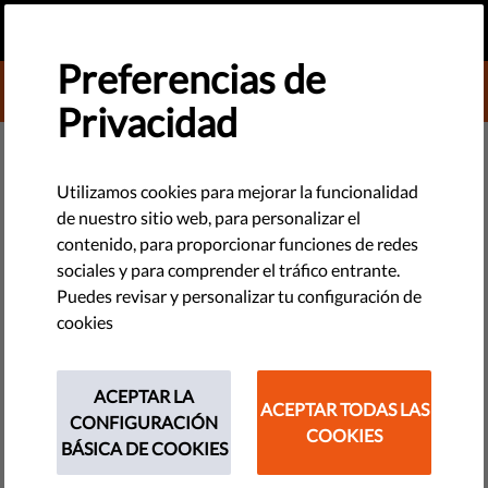
ES
HAZ UNA DONACIÓN
MENU
Preferencias de
DONATE TO LIBERTIES
Privacidad
TECNOLOGÍA Y DERECHOS
No es el fin de la historia
Utilizamos cookies para mejorar la funcionalidad
de nuestro sitio web, para personalizar el
(todavía)
contenido, para proporcionar funciones de redes
sociales y para comprender el tráfico entrante.
Hace casi tres décadas, un escritor afirmó que la democracia
Puedes revisar y personalizar tu configuración de
liberal occidental había vencido a todas las otras formas de
cookies
sociedad humana. Ups.
ACEPTAR LA
by Orsolya Reich
ACEPTAR TODAS LAS
CONFIGURACIÓN
octubre 30, 2018
COOKIES
BÁSICA DE COOKIES
Hace veintinueve años, un politólogo relativamente