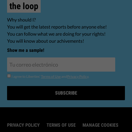
the loop
Why should I?
You will get the latest reports before anyone else!
You can follow what we are doing for your rights!
You will know about our achivements!
Show me a sample!
I agree to Liberties'
Terms of Use
and
Privacy Policy
.
SUBSCRIBE
PRIVACY POLICY
TERMS OF USE
MANAGE COOKIES