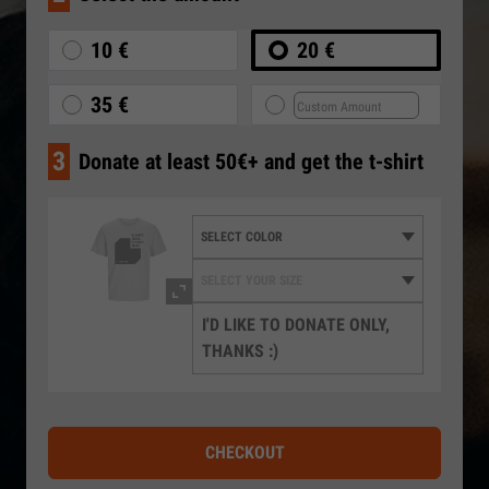
10 €
20 €
35 €
3
Donate at least 50€+ and get the t-shirt
I'D LIKE TO DONATE ONLY,
THANKS :)
CHECKOUT