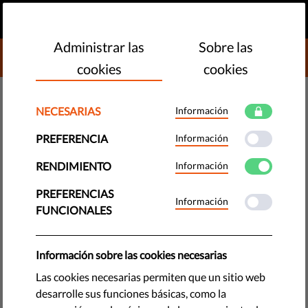
ES
HAZ UNA DONACIÓN
MENU
Administrar las
Sobre las
DONATE TO LIBERTIES
cookies
cookies
TECNOLOGÍA Y DERECHOS
NECESARIAS
Información
El Tribunal de Estrasburgo
PREFERENCIA
Información
dictamina que la prohibición del
RENDIMIENTO
Información
Orgullo en Belgrado fue
inconstitucional.
PREFERENCIAS
Información
FUNCIONALES
El Tribunal Europeo de Derechos Humanos ha reconocido que
la prohibición de cuatro desfiles del Orgullo en Belgrado fue
Información sobre las cookies necesarias
inconstitucional, ratificando así los fallos respectivos del
Las cookies necesarias permiten que un sitio web
Tribunal Constitucional de Serbia.
desarrolle sus funciones básicas, como la