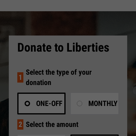
Donate to Liberties
Select the type of your
1
donation
ONE-OFF
MONTHLY
2
Select the amount