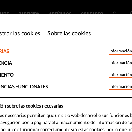
EMOS
PARTICIPA
ARTÍCULOS
CONTACTO
trar las cookies
Sobre las cookies
RIAS
Información
ón Europea
ENCIA
Información
econocimiento
IENTO
Información
ENCIAS FUNCIONALES
Información
to?
ón sobre las cookies necesarias
es necesarias permiten que un sitio web desarrolle sus funciones b
ibro blanco de la Comisión Europea
avegación por la página y el almacenamiento de información de ses
icial no especifica la prohibición
 no puede funcionar correctamente sin estas cookies, por lo que n