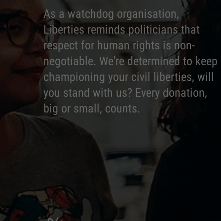
As a watchdog organisation,
Liberties reminds politicians that
respect for human rights is non-
negotiable. We're determined to keep
championing your civil liberties, will
you stand with us? Every donation,
big or small, counts.