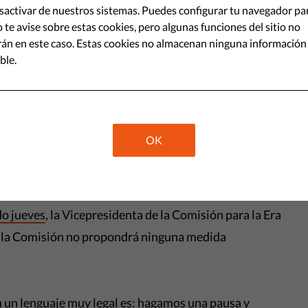
activar de nuestros sistemas. Puedes configurar tu navegador pa
ocimiento facial remoto.
 te avise sobre estas cookies, pero algunas funciones del sitio no
án en este caso. Estas cookies no almacenan ninguna información
ble.
Share
tado su
libro blanco sobre IA
. Tal como revelaron los
ada, la versión publicada del mismo -a diferencia de
OK
 prohibición temporal del reconocimiento facial
do jueves
, la Vicepresidenta de la Comisión para la Era
ue la Comisión no propondrá ninguna medida
en un lenguaje muy legal es: hagamos una pausa y