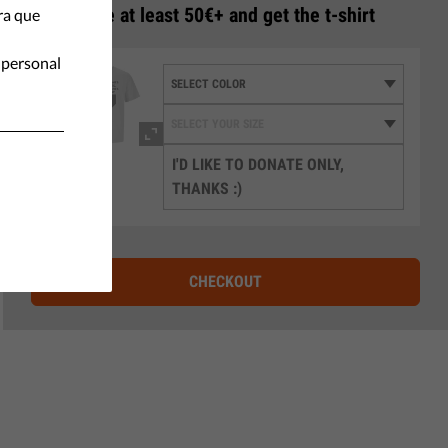
3
Donate at least 50€+ and get the t-shirt
ra que
 personal
I'D LIKE TO DONATE ONLY,
THANKS :)
CHECKOUT