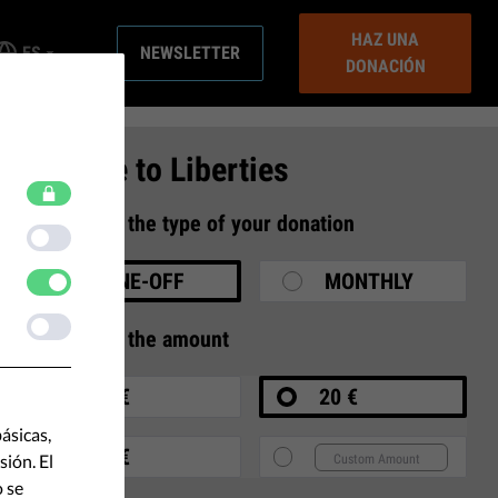
HAZ UNA
ES
NEWSLETTER
DONACIÓN
Donate to Liberties
1
Select the type of your donation
ONE-OFF
MONTHLY
2
Select the amount
10 €
20 €
ásicas,
35 €
ión. El
o se