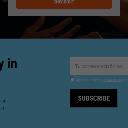
CHECKOUT
y in
I agree to Liberties'
Terms of Use
an
SUBSCRIBE
se!
ts!