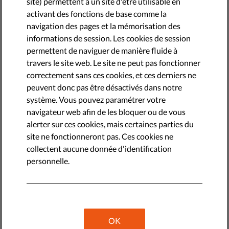
site) permettent à un site d'être utilisable en
by Jonathan Day
activant des fonctions de base comme la
septembre 06, 2022
navigation des pages et la mémorisation des
informations de session. Les cookies de session
permettent de naviguer de manière fluide à
travers le site web. Le site ne peut pas fonctionner
correctement sans ces cookies, et ces derniers ne
peuvent donc pas être désactivés dans notre
système. Vous pouvez paramétrer votre
navigateur web afin de les bloquer ou de vous
alerter sur ces cookies, mais certaines parties du
site ne fonctionneront pas. Ces cookies ne
collectent aucune donnée d'identification
Lanceur·euse d'alerte : définition
personnelle.
Les lanceurs·euses d'alerte sont des personnes qui
révèlent des informations sur des activités qu'elles
considèrent comme illégales ou gravement contraires à
OK
l'éthique. Elles travaillent souvent au sein d'entreprises