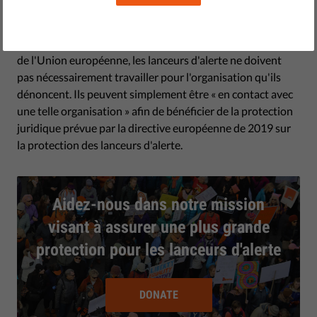
privées ou d'agences gouvernementales et dénoncent des
comportements observés sur leur propre lieu de travail,
bien que ce ne soit pas toujours le cas. Selon la définition
de l'Union européenne, les lanceurs d'alerte ne doivent
pas nécessairement travailler pour l'organisation qu'ils
dénoncent. Ils peuvent simplement être « en contact avec
une telle organisation » afin de bénéficier de la protection
juridique prévue par la directive européenne de 2019 sur
la protection des lanceurs d'alerte.
Aidez-nous dans notre mission
visant à assurer une plus grande
protection pour les lanceurs d'alerte
DONATE