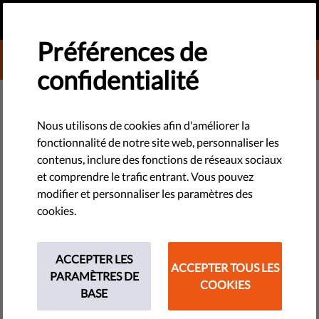
FR
FAIRE UN DON
MENU
Préférences de
DONATE TO LIBERTIES
confidentialité
TECHNOLOGIES ET DROITS
Nous utilisons de cookies afin d'améliorer la
fonctionnalité de notre site web, personnaliser les
Guide de survie face à
contenus, inclure des fonctions de réseaux sociaux
l'autoritarisme - Épisode 14.
et comprendre le trafic entrant. Vous pouvez
modifier et personnaliser les paramètres des
cookies.
Ne laissez pas le gouvernements autoritaires construire des
murs en promettant la sécurité. Demandez des ponts
assurant la prospérité et la connectivité plutôt que l'isolation
ACCEPTER LES
et l'aliénation. Regardez le dernier épisode de notre Guide de
ACCEPTER TOUS LES
PARAMÈTRES DE
survie!
COOKIES
BASE
by Orsolya Reich