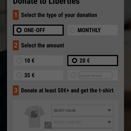
Donate to Liberties
1
Select the type of your donation
ONE-OFF
MONTHLY
2
Select the amount
10 €
20 €
35 €
3
Donate at least 50€+ and get the t-shirt