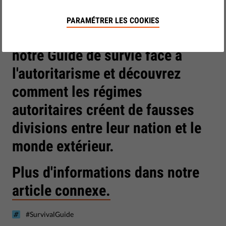
janvier 22, 2019
PARAMÉTRER LES COOKIES
Regardez le dernier épisode de
notre Guide de survie face à
l'autoritarisme et découvrez
comment les régimes
autoritaires créent de fausses
divisions entre leur nation et le
monde extérieur.
Plus d'informations dans notre
article connexe.
#SurvivalGuide