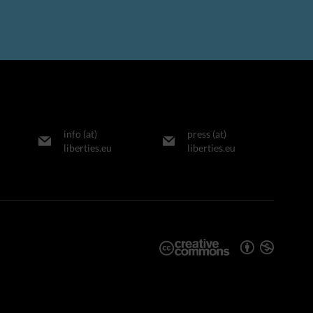
info (at)
press (at)
liberties.eu
liberties.eu