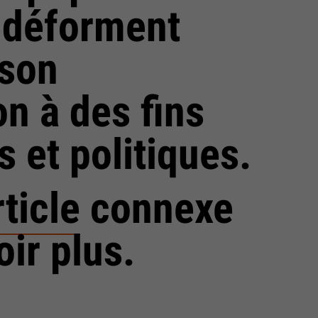
s déforment
 son
on à des fins
 et politiques.
rticle
connexe
ir plus.