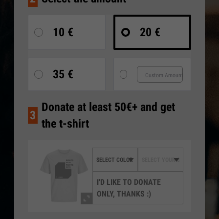
10 €
20 €
35 €
Donate at least 50€+ and get
3
the t-shirt
I'D LIKE TO DONATE
ONLY, THANKS :)