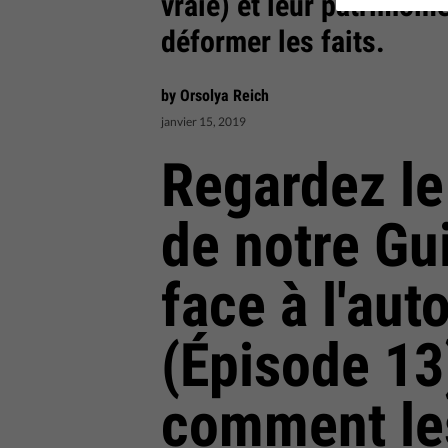
vraie) et leur patrimoi
déformer les faits.
by Orsolya Reich
janvier 15, 2019
Regardez le
de notre Gu
face à l'aut
(Épisode 13
comment le