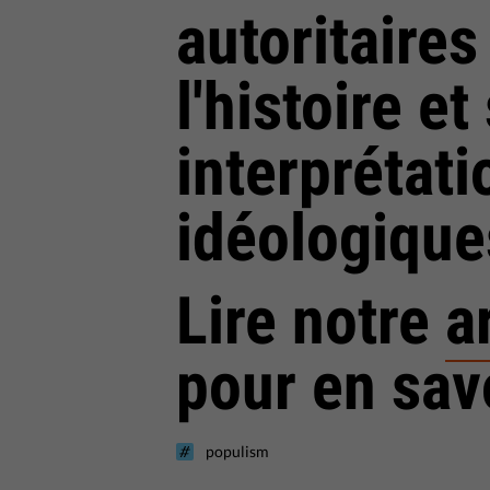
autoritaire
l'histoire et
interprétati
idéologiques
Lire notre
a
pour en savo
populism