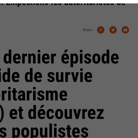
ne. Empêchons les autoritaristes de
Share
 dernier épisode
ide de survie
oritarisme
) et découvrez
s populistes