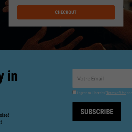
CHECKOUT
y in
I agree to Liberties'
Terms of Use
an
SUBSCRIBE
else!
t!