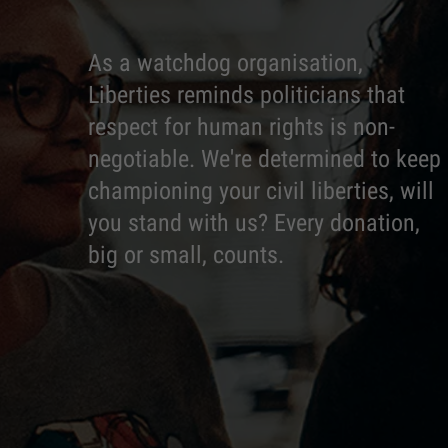
As a watchdog organisation,
Liberties reminds politicians that
respect for human rights is non-
negotiable. We're determined to keep
championing your civil liberties, will
you stand with us? Every donation,
big or small, counts.