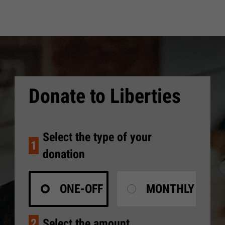
Donate to Liberties
Select the type of your
1
donation
ONE-OFF
MONTHLY
2
Select the amount