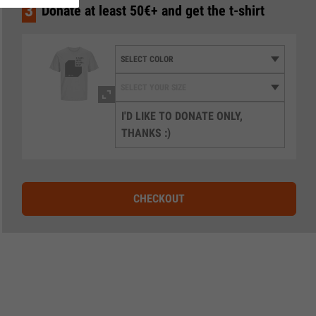
3
Donate at least 50€+ and get the t-shirt
I'D LIKE TO DONATE ONLY,
THANKS :)
CHECKOUT