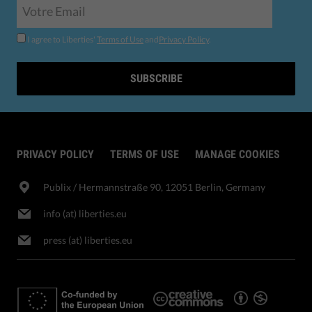
I agree to Liberties'
Terms of Use
and
Privacy Policy
.
SUBSCRIBE
PRIVACY POLICY
TERMS OF USE
MANAGE COOKIES
Publix​ / Hermannstraße 90, 12051 Berlin, Germany
info (at) liberties.eu
press (at) liberties.eu