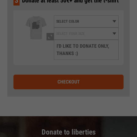
3
Donate at least 50€+ and get the t-shirt
I'D LIKE TO DONATE ONLY,
THANKS :)
CHECKOUT
Donate to liberties