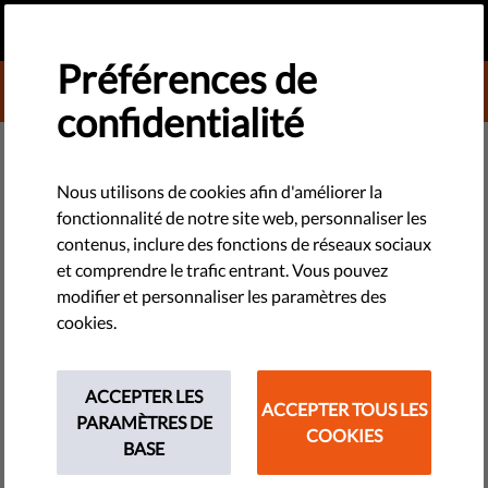
FR
FAIRE UN DON
MENU
Préférences de
DONATE TO LIBERTIES
confidentialité
TECHNOLOGIES ET DROITS
Nous utilisons de cookies afin d'améliorer la
fonctionnalité de notre site web, personnaliser les
Guide de survie face à
contenus, inclure des fonctions de réseaux sociaux
l'autoritarisme - Épisode 12
et comprendre le trafic entrant. Vous pouvez
modifier et personnaliser les paramètres des
cookies.
"Ceux qui ne sont pas avec nous sont contre notre nation" :
une bonne veille expression qui revient à la mode. Regardez
le 12ème épisode de notre Guide de survie face à
ACCEPTER LES
l'autoritarisme.
ACCEPTER TOUS LES
PARAMÈTRES DE
COOKIES
BASE
by Orsolya Reich
janvier 08, 2019