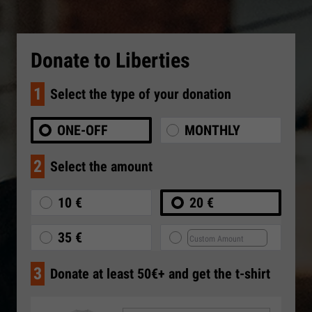
Donate to Liberties
1
Select the type of your donation
ONE-OFF
MONTHLY
2
Select the amount
10 €
20 €
35 €
3
Donate at least 50€+ and get the t-shirt