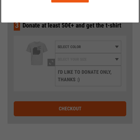
35 €
3
Donate at least 50€+ and get the t-shirt
I'D LIKE TO DONATE ONLY,
THANKS :)
CHECKOUT