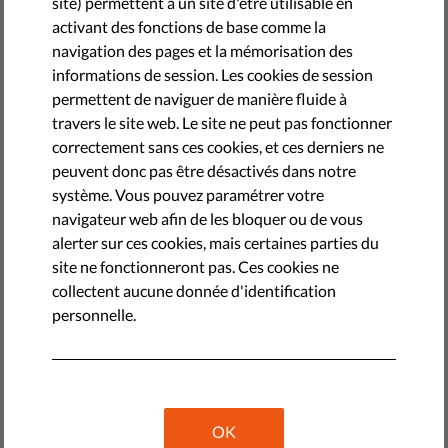
site) permettent à un site d'être utilisable en
janvier 09, 2020
activant des fonctions de base comme la
navigation des pages et la mémorisation des
Protégez votre vie privée. Vos données, c'est VOS affaires,
informations de session. Les cookies de session
ça ne regarde que vous. Signez notre pétition
ici
.
permettent de naviguer de manière fluide à
travers le site web. Le site ne peut pas fonctionner
#YourDataYourBusiness
correctement sans ces cookies, et ces derniers ne
peuvent donc pas être désactivés dans notre
système. Vous pouvez paramétrer votre
Spenden Sie an Liberties
navigateur web afin de les bloquer ou de vous
alerter sur ces cookies, mais certaines parties du
1
site ne fonctionneront pas. Ces cookies ne
Select the type of your donation
collectent aucune donnée d'identification
personnelle.
ONE-OFF
MONTHLY
2
Select the amount
10 €
20 €
OK