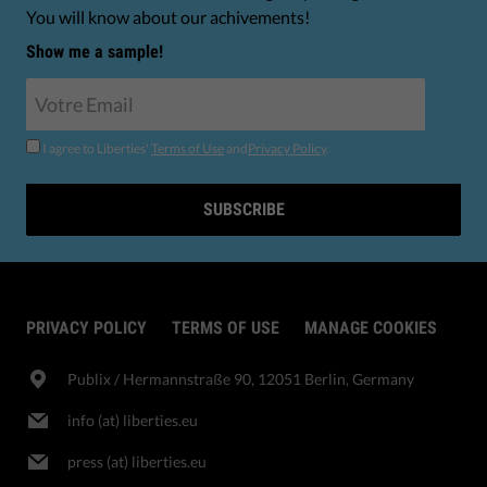
You will know about our achivements!
Show me a sample!
I agree to Liberties'
Terms of Use
and
Privacy Policy
.
SUBSCRIBE
PRIVACY POLICY
TERMS OF USE
MANAGE COOKIES
Publix​ / Hermannstraße 90, 12051 Berlin, Germany
info (at) liberties.eu
press (at) liberties.eu