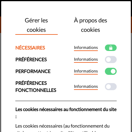
FR
FAIRE UN DON
MENU
Gérer les
À propos des
DONATE TO LIBERTIES
cookies
cookies
NÉCESSAIRES
Informations
TECHNOLOGIES ET DROITS
PRÉFÉRENCES
Informations
Les cookies : Speechbag -
Épisode 2
PERFORMANCE
Informations
PRÉFÉRENCES
Informations
La plupart des cookies sont délicieux. Mais mais pas ceux
FONCTIONNELLES
qui sont sur l'ordinateur. Grâce à eux, et au moyen de
pratiques commerciales douteuses, des milliers d'entreprises
Les cookies nécessaires au fonctionnement du site
volent et partagent vos informations personnelles, dont les
:
plus sensibles.
Les cookies nécessaires (au fonctionnement du
by LibertiesEU