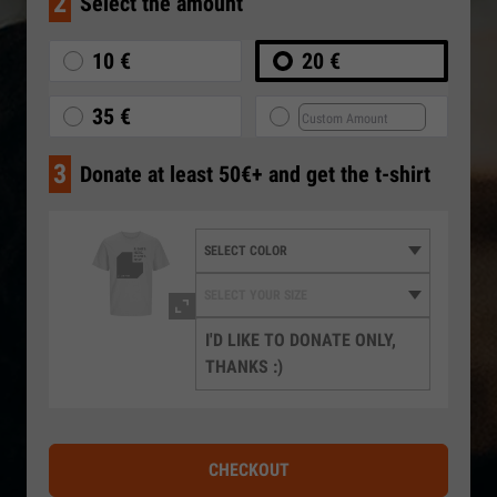
2
Select the amount
10 €
20 €
35 €
3
Donate at least 50€+ and get the t-shirt
I'D LIKE TO DONATE ONLY,
THANKS :)
CHECKOUT