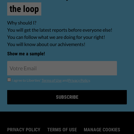
the loop
Why should I?
You will get the latest reports before everyone else!
You can follow what we are doing for your right!
You will know about our achivements!
Show me a sample!
I agree to Liberties'
Terms of Use
and
Privacy Policy
.
SUBSCRIBE
PRIVACY POLICY
TERMS OF USE
MANAGE COOKIES