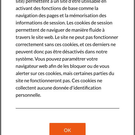
site) permettent à un site d'être utilisable en
activant des fonctions de base comme la
by LibertiesEU
navigation des pages et la mémorisation des
septembre 22, 2022
informations de session. Les cookies de session
permettent de naviguer de manière fluide à
travers le site web. Le site ne peut pas fonctionner
correctement sans ces cookies, et ces derniers ne
peuvent donc pas être désactivés dans notre
système. Vous pouvez paramétrer votre
navigateur web afin de les bloquer ou de vous
alerter sur ces cookies, mais certaines parties du
site ne fonctionneront pas. Ces cookies ne
collectent aucune donnée d'identification
personnelle.
Des organisations de défense des libertés et des droits
humains en Bulgarie, Hongrie, Italie, Slovénie et aux Pays-
Bas,
ont examiné la manière dont la publicité politique est
OK
réglementée dans leurs pays respectifs
. Nous avons mis en