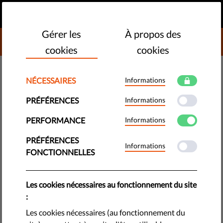
FR
FAIRE UN DON
MENU
Gérer les
À propos des
DONATE TO LIBERTIES
cookies
cookies
TECHNOLOGIES ET DROITS
NÉCESSAIRES
Informations
Une réglémentation inégale des
PRÉFÉRENCES
Informations
publicités politiques dans l'UE
PERFORMANCE
Informations
menaces les élections libres et
équitables
PRÉFÉRENCES
Informations
FONCTIONNELLES
La réglementation relative à la publicité politique est une
question très controversée. Chaque pays de l'UE dispose de
Les cookies nécessaires au fonctionnement du site
ses propres lois. Mais les États membres ont une chose en
:
commun : la menace évidente (et croissante) que
Les cookies nécessaires (au fonctionnement du
représentent pour des élection