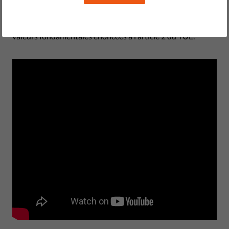
lumière certaines des principales menaces pouvant
affecter les élections libres et équitables ainsi que d'autres
valeurs fondamentales énoncées à l'article 2 du TUE.