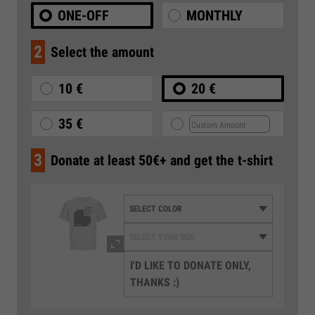
ONE-OFF
MONTHLY
2
Select the amount
10 €
20 €
35 €
3
Donate at least 50€+ and get the t-shirt
I'D LIKE TO DONATE ONLY,
THANKS :)