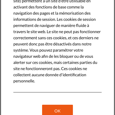
site) permettent à un site d'être utilisable en
Les autoritaristes (même ceux élus démocratiquement)
activant des fonctions de base comme la
aiment s'en prendre aux médias, à qui ils reprochent de
navigation des pages et la mémorisation des
révéler leurs mensonges, leurs affaires de corruption ou
informations de session. Les cookies de session
toutes informations qu'ils aimeraient garder secrètes. Rien
permettent de naviguer de manière fluide à
de nouveau, la situation était à peu près la même il y a 100
travers le site web. Le site ne peut pas fonctionner
ans. Comme Timothy Snyder, rendu célèbre pour son livre
correctement sans ces cookies, et ces derniers ne
Black Earth: The Holocaust as History and Warning
(
Terre
peuvent donc pas être désactivés dans notre
noire : L'Holocauste en tant qu'histoire et mise en garde
),
système. Vous pouvez paramétrer votre
relatait dans un article récemment publié, dans
navigateur web afin de les bloquer ou de vous
l'Allemagne des années 1930 les Nazis qualifiaient la
alerter sur ces cookies, mais certaines parties du
presse de "Lügenpresse", pour discréditer les journalistes
site ne fonctionneront pas. Ces cookies ne
qui essayaient d'informer sur leurs activités.
collectent aucune donnée d'identification
"Lügenpresse", comme vous l'aviez peut-être deviné, se
personnelle.
traduit par "presse à mensonges", et par extension "fausse
informations" ou "fake news". Les représentants politiques
nazis utilisaient donc cette expression comme d'autres
l'utilisent de nos jours. Milos Zeman, président de la
République Tchèque, Viktor Orbán, président de la
OK
Hongrie, ou encore Donald Trump, président des États-