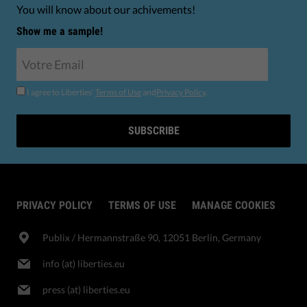
You will know about our achivements!
Show me a sample!
I agree to Liberties'
Terms of Use
and
Privacy Policy
.
SUBSCRIBE
PRIVACY POLICY
TERMS OF USE
MANAGE COOKIES
Publix​ / Hermannstraße 90, 12051 Berlin, Germany
info (at) liberties.eu
press (at) liberties.eu