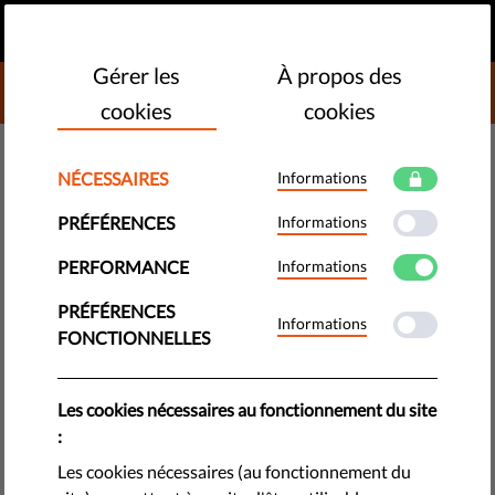
FR
FAIRE UN DON
MENU
Gérer les
À propos des
DONATE TO LIBERTIES
cookies
cookies
TECHNOLOGIES ET DROITS
NÉCESSAIRES
Informations
Sans presse libre, aucun espoir
PRÉFÉRENCES
Informations
de liberté n'est possible
PERFORMANCE
Informations
Bien que les attitudes des autoritaristes n'aient pas vraiment
PRÉFÉRENCES
Informations
changé avec le temps, le paysage médiatique s'est quant à
FONCTIONNELLES
lui bien transformé. Les médias sont plus accessibles que
jamais, ce qui donne plus facilement lieu à des abus.
Les cookies nécessaires au fonctionnement du site
by Eva Simon
:
novembre 06, 2018
Les cookies nécessaires (au fonctionnement du