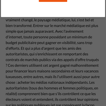
Unis, ont d'ailleurs un goût très prononcé pour ce terme.
Mais si les attitudes des représentants politiques n'ont pas
vraiment changé, le paysage médiatique, lui, s'est bel et
bien transformé. Entrer sur le marché médiatique est plus
simple que jamais auparavant. Avec l'avènement
d'internet, toute personne possédant un minimum de
budget publicitaire peut gagner en visibilité, sans trop
d'efforts. Et qui a plus d'argent que les amis des
autoritaristes, qui s'enrichissent en remportant des
contrats de marchés publics via des appels d'offre truqués
? Ces derniers utilisent cet argent gagné malhonnêtement
pour financer leurs maisons secondaires et leurs vacances
luxueuses, entre autres, mais ils l'utilisent aussi pour autre
chose : acheter les médias nationaux indépendants. Les
autoritaristes (tous des hommes et femmes politiques, en
réalité) comprennent bien que s'ils contrôlent ce que les
électeurs voient et entendent, ils contrôlent leur opinions
sur les politiques publiques (et par conséquent la façon