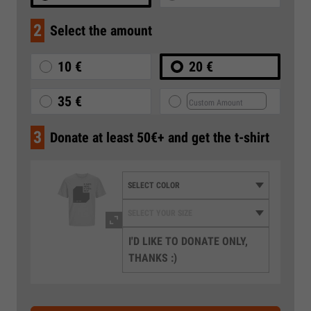
2
Select the amount
10 €
20 €
35 €
3
Donate at least 50€+ and get the t-shirt
I'D LIKE TO DONATE ONLY,
THANKS :)