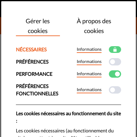
FR
FAIRE UN DON
MENU
Gérer les
À propos des
DONATE TO LIBERTIES
cookies
cookies
TECHNOLOGIES ET DROITS
NÉCESSAIRES
Informations
​L'UE doit agir alors que des pays
PRÉFÉRENCES
Informations
membres suivent le « modèle
PERFORMANCE
Informations
Poutine » pour contrôler les
médias
PRÉFÉRENCES
Informations
FONCTIONNELLES
Avec la machine de propagande de la Russie qui tourne à
plein régime, nous voyons directement les conséquences
Les cookies nécessaires au fonctionnement du site
dévastatrices du contrôle des médias par les gouvernements.
:
Les cookies nécessaires (au fonctionnement du
by Jascha Galaski & Jonathan Day