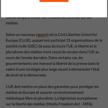
nations de l'UE se soient unies pour sanctionner le
gouvernement russe, plusieurs d'entre elles tentent en
même temps d'imiter son modèle de contrôle sur les
médias.
Selon un nouveau
rapport
de la Civil Liberties Union for
Europe (CLUE), auquel ont participé 15 organisations de la
société civile (OSC) de pays de toute l’UE, la liberté et le
pluralisme des médias n'ont cessé de reculer dans l'UE au
cours de l'année dernière. Dans certains cas, les
gouvernements ont menacé la liberté de la presse dans le
cadre d'une stratégie plus large visant à démanteler l'état
de droit et la démocratie.
L'UE doit mettre en place des garanties pour protéger les
médias en Europe et assurer un environnement
médiatique libre et pluraliste. La législation européenne
sur la liberté des médias (Media Freedom Act - MFA),