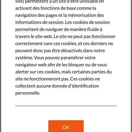
site) permettent à un site d'être utilisable en
activant des fonctions de base comme la
by Linda Ravo
navigation des pages et la mémorisation des
juin 03, 2020
informations de session. Les cookies de session
permettent de naviguer de manière fluide à
La
Charte des droits fondamentaux
est un peu le
travers le site web. Le site ne peut pas fonctionner
catalogue des droits humains de l'UE : un instrument
correctement sans ces cookies, et ces derniers ne
juridique qui liste les 50 droits fondamentaux que les
peuvent donc pas être désactivés dans notre
institutions de l'UE et États membres doivent promouvoir,
système. Vous pouvez paramétrer votre
respecter et protéger quand ils agissent dans le cadre dans
navigateur web afin de les bloquer ou de vous
leurs compétences et obligations en tant que pays
alerter sur ces cookies, mais certaines parties du
membres de l'Union.
site ne fonctionneront pas. Ces cookies ne
collectent aucune donnée d'identification
Cela fait maintenant dix ans que la Charte fait office de loi
personnelle.
contraignante pour les États. La première stratégie relative
à l'application effective de la Charte avait été adoptée en
2010. L'idée était que l'UE devienne un modèle et fassent
des droits fondamentaux un véritable phare qui guide les
politiques européennes. Depuis, l'UE a réalisé quelques
OK
progrès en matière de respect et promotion des droits