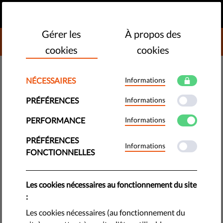
FR
FAIRE UN DON
MENU
Gérer les
À propos des
DONATE TO LIBERTIES
cookies
cookies
MONITORING - UE
NÉCESSAIRES
Informations
Comment la Commission
PRÉFÉRENCES
Informations
européenne pourrait devenir un
PERFORMANCE
Informations
leader dans le domaine des
droits humains
PRÉFÉRENCES
Informations
FONCTIONNELLES
La Commission écrit une nouvelle stratégie d'application de
la Charte européenne des droits fondamentaux. Le nouveau
Les cookies nécessaires au fonctionnement du site
document d'orientation politique de Liberties établit quels
:
sont les outils et pratiques que la Commission devrait mettre
Les cookies nécessaires (au fonctionnement du
en oeuvre.