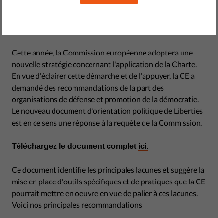
humains, mais néglige souvent leur défense, manque des
opportunités en vue d'améliorer leur protection, et pire
encore, les bafoue.
Cette année, la Commission européenne adoptera une
nouvelle stratégie concernant l'application de la Charte.
En vue d'éclairer cette démarche et de l'appuyer, la CE a
demandé des recommandations de la part des
organisations de défense et promotion de la démocratie.
Le nouveau document d'orientation politique de Liberties
est en ce sens une réponse à la requête de la Commission.
Téléchargez le document complet
ici.
Ce document identifie les principales lacunes et suggère la
mise en place d'outils spécifiques et de pratiques que la CE
pourrait mettre en oeuvre en vue de palier à ces lacunes.
Voici nos principales recommandations