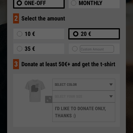
ONE-OFF
MONTHLY
2
Select the amount
10 €
20 €
35 €
3
Donate at least 50€+ and get the t-shirt
I'D LIKE TO DONATE ONLY,
THANKS :)