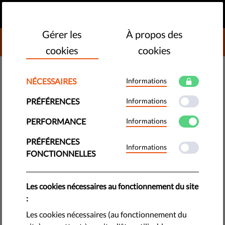
FR
FAIRE UN DON
MENU
Gérer les
À propos des
DONATE TO LIBERTIES
cookies
cookies
MONITORING - UE
NÉCESSAIRES
Informations
​Droit de filmer l’action policière :
PRÉFÉRENCES
Informations
la Justice appelée au secours
PERFORMANCE
Informations
des droits fondamentaux
PRÉFÉRENCES
Informations
FONCTIONNELLES
Suite aux violences policières subies par Diego Dumont alors
qu'il se bornait à exercer son droit citoyen de collecter des
images d’une opération policière en cours, la LDH demande
Les cookies nécessaires au fonctionnement du site
qu’une enquête sérieuse et indépendante soit menée sur les
:
faits dénoncés.
Les cookies nécessaires (au fonctionnement du