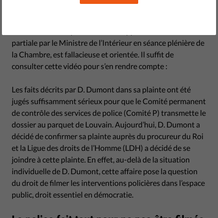
images d’une opération policière en cours et qu’il a fait
l’objet d’une intervention abusive par les forces de l’ordre.
En outre, la description des faits rapportée de manière
partiale par le Ministre de l’Intérieur en séance plénière de
la Chambre, est fallacieuse et orientée. Il suffit de
consulter cette vidéo pour s’en rendre compte :
Les faits décrits par D. Dumont dans sa plainte ont été
jugés suffisamment sérieux pour que le Comité permanent
de contrôle des services de police (Comité P) transmette le
dossier au parquet de Louvain. Aujourd’hui, D. Dumont a
décidé de confirmer sa plainte auprès du procureur du Roi
et la Ligue des droits de l’Homme (LDH) a décidé de se
joindre à cette plainte. En effet, au-delà de la situation
individuelle de D. Dumont, cette affaire pose la question
du droit de filmer les interventions policières dans l’espace
public, droit essentiel en démocratie.