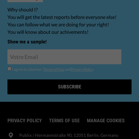
Why should I?
You will get the latest reports before everyone else!
You can follow what we are doing for your right!
You will know about our achivements!
Show me a sample!
I agree to Liberties'
Terms of Use
and
Privacy Policy
.
SUBSCRIBE
PRIVACY POLICY
TERMS OF USE
MANAGE COOKIES
Publix​ / Hermannstraße 90, 12051 Berlin, Germany