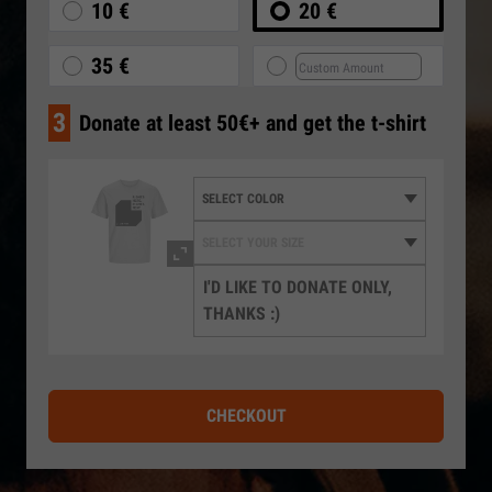
10 €
20 €
35 €
3
Donate at least 50€+ and get the t-shirt
I'D LIKE TO DONATE ONLY,
THANKS :)
CHECKOUT