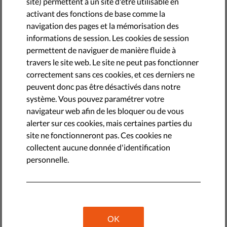
site) permettent à un site d'être utilisable en
by Camille Van Durme
activant des fonctions de base comme la
novembre 29, 2018
navigation des pages et la mémorisation des
Le 1er octobre dernier, au cours d’une opération policière
informations de session. Les cookies de session
dans le Brabant flamand en présence du Secrétaire d’Etat à
permettent de naviguer de manière fluide à
l’Asile et à la Migration, environ 30 migrants font l’objet
travers le site web. Le site ne peut pas fonctionner
d’une arrestation dans un train. Diego Dumont, qui
correctement sans ces cookies, et ces derniers ne
attendait sa fille sur le quai de la gare de Landen, se met à
peuvent donc pas être désactivés dans notre
filmer la scène avec son téléphone. Les policiers lui
système. Vous pouvez paramétrer votre
ordonnent d’arrêter de filmer, ce qu’il refuse en faisant
navigateur web afin de les bloquer ou de vous
valoir ses droits. Il subit alors des coups et violences
alerter sur ces cookies, mais certaines parties du
injustifiés et des propos discriminatoires de la part des
site ne fonctionneront pas. Ces cookies ne
policiers.
collectent aucune donnée d'identification
personnelle.
En filmant la police, Diego Dumont
exerce ses droits
Les images prises par D. Dumont montrent clairement qu’il
OK
se bornait à exercer son droit citoyen de collecter des