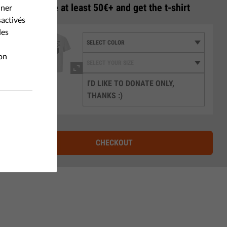
3
Donate at least 50€+ and get the t-shirt
nner
sactivés
les
ion
I'D LIKE TO DONATE ONLY,
THANKS :)
CHECKOUT