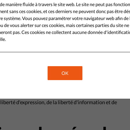
de manière fluide à travers le site web. Le site ne peut pas fonctio
ts humains laissant la porte
ent sans ces cookies, et ces derniers ne peuvent donc pas être dé
 législation relative aux droits
e système. Vous pouvez paramétrer votre navigateur web afin de 
u de vous alerter sur ces cookies, mais certaines parties du site ne
eront pas. Ces cookies ne collectent aucune donnée d'identificat
le.
Share
ièrement décevant à la lumière de la
décision du
OK
ernier, avait voté dans le sens des droits humains et
ement de la législation sur les droits d'auteur, en vue
art la protection des droits d'auteur des titulaires de
a liberté d'expression, de la liberté d'information et de