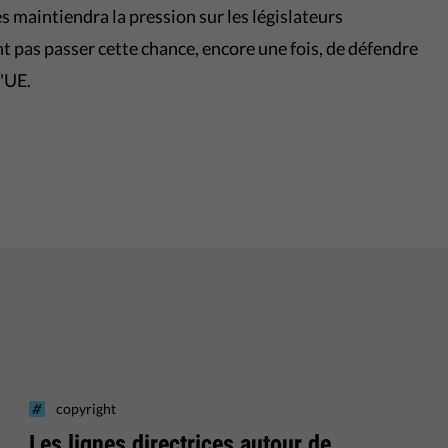
es maintiendra la pression sur les législateurs
t pas passer cette chance, encore une fois, de défendre
l'UE.
copyright
Les lignes directrices autour de