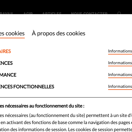
RAVAIL
AGIR
ARTICLES
NOUS CONTACTER
es cookies
À propos des cookies
IRES
Informations
le Copyright
ENCES
Informations
un grand recul
RMANCE
Informations
ENCES FONCTIONNELLES
Informations
oits humains
es nécessaires au fonctionnement du site :
es nécessaires (au fonctionnement du site) permettent à un site d'
e est extrêmement décevant,
e en activant des fonctions de base comme la navigation des pages e
let, le Parlement européen avait
ion des informations de session. Les cookies de session permett