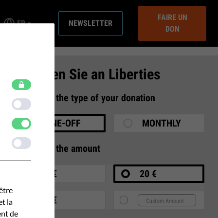
FAIRE UN
FR
NEWSLETTER
DON
Spenden Sie an Liberties
1
Select the type of your donation
ONE-OFF
MONTHLY
2
Select the amount
10 €
20 €
être
35 €
t la
ent de