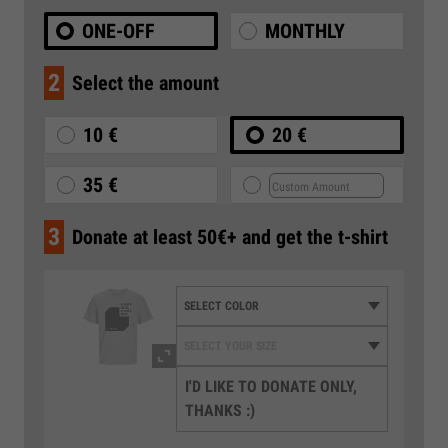
ONE-OFF
MONTHLY
2
Select the amount
10 €
20 €
35 €
3
Donate at least 50€+ and get the t-shirt
I'D LIKE TO DONATE ONLY,
THANKS :)