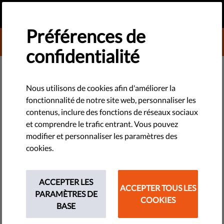
FR
FAIRE UN DON
MENU
Préférences de
DONATE TO LIBERTIES
confidentialité
TECHNOLOGIES ET DROITS
Madrid : la société civile et la
Nous utilisons de cookies afin d'améliorer la
fonctionnalité de notre site web, personnaliser les
police travaillent côte à côte
contenus, inclure des fonctions de réseaux sociaux
pour mettre fin au contrôle au
et comprendre le trafic entrant. Vous pouvez
modifier et personnaliser les paramètres des
faciès
cookies.
RIS et Open Society Justice Initiative ont organisé un
ACCEPTER LES
workshop à Madrid afin de discuter de la mise en place du
ACCEPTER TOUS LES
PARAMÈTRES DE
"Protocole d'identification efficace de police ", un projet
COOKIES
BASE
pilote lancé par le Conseil municipal de la capitale.