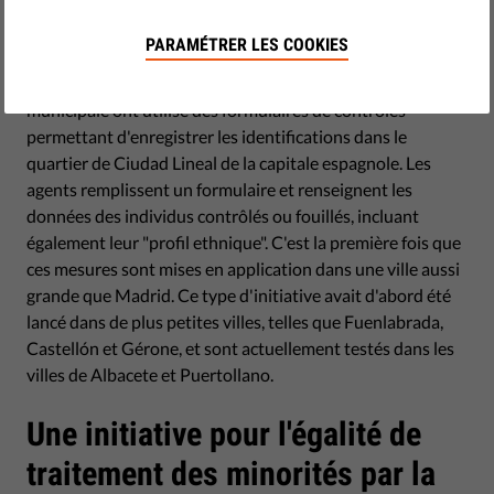
by Youssef Ouled
février 14, 2019
PARAMÉTRER LES COOKIES
Au cours des derniers mois, les agents de la police
municipale ont utilisé des formulaires de contrôles
permettant d'enregistrer les identifications dans le
quartier de Ciudad Lineal de la capitale espagnole. Les
agents remplissent un formulaire et renseignent les
données des individus contrôlés ou fouillés, incluant
également leur "profil ethnique". C'est la première fois que
ces mesures sont mises en application dans une ville aussi
grande que Madrid. Ce type d'initiative avait d'abord été
lancé dans de plus petites villes, telles que Fuenlabrada,
Castellón et Gérone, et sont actuellement testés dans les
villes de Albacete et Puertollano.
Une initiative pour l'égalité de
traitement des minorités par la