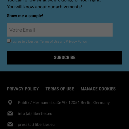
You will know about our achivements!
Show me a sample!
I agree to Liberties'
Terms of Use
and
Privacy Policy
.
SUBSCRIBE
PRIVACY POLICY
TERMS OF USE
MANAGE COOKIES
Publix​ / Hermannstraße 90, 12051 Berlin, Germany
info (at) liberties.eu
press (at) liberties.eu