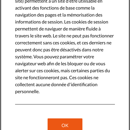
site) permettent à un site d'être utilisable en
atteinte à nos droits fondamentaux, y compris ceux des
activant des fonctions de base comme la
enfants.
navigation des pages et la mémorisation des
informations de session. Les cookies de session
by Liberties.EU
permettent de naviguer de manière fluide à
septembre 28, 2022
travers le site web. Le site ne peut pas fonctionner
correctement sans ces cookies, et ces derniers ne
peuvent donc pas être désactivés dans notre
système. Vous pouvez paramétrer votre
navigateur web afin de les bloquer ou de vous
alerter sur ces cookies, mais certaines parties du
site ne fonctionneront pas. Ces cookies ne
collectent aucune donnée d'identification
personnelle.
Les abus sexuels sur enfants (ASE) constituent un crime
OK
horrible qui peut détruire des vies et des familles.