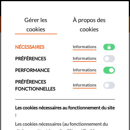
FR
FAIRE UN DON
MENU
Gérer les
À propos des
DONATE TO LIBERTIES
cookies
cookies
TECHNOLOGIES ET DROITS
NÉCESSAIRES
Informations
​La Commission européenne doit
PRÉFÉRENCES
Informations
combattre contre les abus
PERFORMANCE
Informations
sexuels sur enfants en ligne
sans surveillance de masse :
PRÉFÉRENCES
Informations
FONCTIONNELLES
document d’orientation
Les cookies nécessaires au fonctionnement du site
La proposition de la Commission visant à combattre les abus
:
sexuels sur enfants en ligne à est bien intentionnée, mais
Les cookies nécessaires (au fonctionnement du
mal exécutée. Elle menacerait le cryptage et porterait