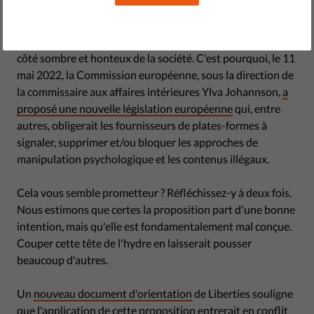
Malheureusement, internet facilite grandement la
diffusion, le stockage et l'accès à du matériel illégal. Il est
indéniablement urgent et nécessaire de lutter contre ce
côté sombre et honteux de la société. C'est pourquoi, le 11
mai 2022, la Commission européenne, sous la direction de
la commissaire aux affaires intérieures Ylva Johannson,
a
proposé une nouvelle législation européenne
qui, entre
autres, obligerait les fournisseurs de plates-formes à
signaler, supprimer et/ou bloquer les approches de
manipulation psychologique et les contenus illégaux.
Cela vous semble prometteur ? Réfléchissez-y à deux fois.
Nous estimons que certes la proposition part d'une bonne
intention, mais qu'elle est fondamentalement mal conçue.
Couper cette tête de l'hydre en laisserait pousser
beaucoup d'autres.
Un
nouveau document d'orientation
de Liberties souligne
que l'application de cette proposition entrerait en conflit