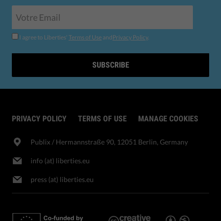
I agree to Liberties'
Terms of Use
and
Privacy Policy
.
SUBSCRIBE
PRIVACY POLICY
TERMS OF USE
MANAGE COOKIES
Publix​ / Hermannstraße 90, 12051 Berlin, Germany
info (at) liberties.eu
press (at) liberties.eu