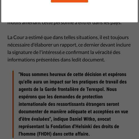
indiquant qu'un.e. étranger.e désire entrer en Pologne à
des fins lucratives n'est pas une preuve suffisante des réels
motifs amenant cette personne à entrer dans les pays.
La Cour a estimé que dans telles situations, il est toujours
nécessaire d'élaborer un rapport, ce dernier devant inclure
la signature de l'intéressé.e confirmant la véracité des
informations présentées dans ledit document.
"Nous sommes heureux de cette décision et espérons
qu'elle aura un impact sur les pratiques de travail des
agents de la Garde frontalière de Terespol. Nous
espérons que les demandes de protection
internationale des ressortissants étrangers seront
documenter de manière adéquate et acceptées en vue
d'être évaluées", indique Daniel Witko, avocat
représentant la Fondation d'Helsinki des droits de
l'homme (FHDH) dans cette affaire.