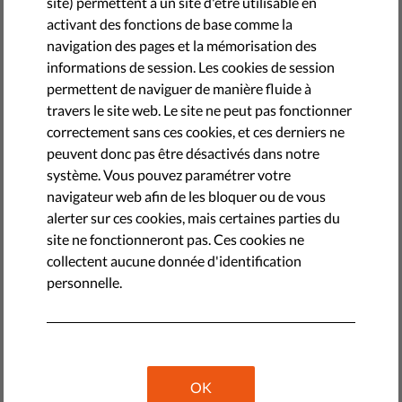
site) permettent à un site d'être utilisable en
by Polish Helsinki Foundation for Human Rights
activant des fonctions de base comme la
juin 14, 2017
navigation des pages et la mémorisation des
informations de session. Les cookies de session
Le tribunal administratif de Varsovie a prononcé un
permettent de naviguer de manière fluide à
jugement en faveur d'un réfugié tchétchène dont la
travers le site web. Le site ne peut pas fonctionner
demande de protection internationale, effectuée au
correctement sans ces cookies, et ces derniers ne
poste frontalier de Terespol, avait été rejeté par la
peuvent donc pas être désactivés dans notre
garde frontalière polonaise.
système. Vous pouvez paramétrer votre
navigateur web afin de les bloquer ou de vous
La décision de la garde frontalière de rejeter la demande
alerter sur ces cookies, mais certaines parties du
s'est accompagnée d'un ordre refusant l'entrée sur le
site ne fonctionneront pas. Ces cookies ne
territoire national à ce réfugié, fondé sur une note d'un
collectent aucune donnée d'identification
agent de la garde frontalière du poste de Tersespol, qui
personnelle.
indiquait que la personne en question souhait entrer en
Pologne pour des raisons économiques.
La note, un élément insuffisant
OK
Dans son jugement, la Cour a estimé qu'une note