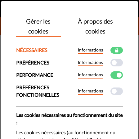
FR
FAIRE UN DON
MENU
Gérer les
À propos des
DONATE TO LIBERTIES
cookies
cookies
DÉMOCRATIE ET JUSTICE
NÉCESSAIRES
Informations
En Pologne, le réfugié
PRÉFÉRENCES
Informations
tchétchène qui s'était vu refuser
PERFORMANCE
Informations
l'entrée obtient gain de cause
devant la justice
PRÉFÉRENCES
Informations
FONCTIONNELLES
Le Tribunal administratif de Varsovie a donné raison à un
réfugié tchétchène dont les droits ont été violés lors de sa
Les cookies nécessaires au fonctionnement du site
tentative d'entrer sur le territoire polonais, conformément au
:
droit en matière de protection internationale.
Les cookies nécessaires (au fonctionnement du