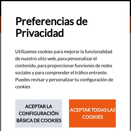
ES
HAZ UNA DONACIÓN
MENU
Preferencias de
DONATE TO LIBERTIES
Privacidad
TECNOLOGÍA Y DERECHOS
Sin libertad de prensa no hay
Utilizamos cookies para mejorar la funcionalidad
de nuestro sitio web, para personalizar el
esperanza para la libertad
contenido, para proporcionar funciones de redes
sociales y para comprender el tráfico entrante.
A pesar de que la actitud de los autoritarios no ha cambiado
Puedes revisar y personalizar tu configuración de
mucho a lo largo del tiempo, el panorama mediático sí lo ha
cookies
hecho. Ahora es más accesible -y fácil de abusar- que
nunca.
ACEPTAR LA
ACEPTAR TODAS LAS
CONFIGURACIÓN
by Eva Simon
COOKIES
BÁSICA DE COOKIES
noviembre 06, 2018