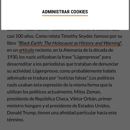
A los autoritarios -incluso los elegidos democráticamente-
les encanta acusar a los medios de comunicación cada vez
ADMINISTRAR COOKIES
que estos llaman la atención sobre sus mentiras,
corrupción o cualquier cosa que querían mantener en
secreto. Nada nuevo. Pasaba exactamente lo mismo hace
casi 100 años. Como relata Timothy Snyder, famoso por su
libro
"
Black Earth: The Holocaust as History and Warning
"
,
en un
artículo
reciente, en la Alemania de la década de
1930, los nazis utilizaban la frase “Lügenpresse” para
desacreditar a los periodistas que trataban de denunciar
su actividad. Lügenpresse, como probablemente habéis
adivinado se traduce por "noticias falsas". Los políticos
nazis usaban esta expresión de la misma forma que la
utilizan los políticos actualmente. Milos Zeman,
presidente de República Checa, Viktor Orbán, primer
ministro húngaro y el presidente de Estados Unidos,
Donald Trump, tienen una afinidad particular hacia este
término.