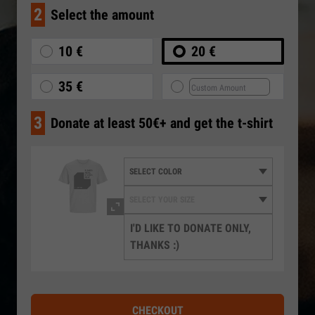
2
Select the amount
10 €
20 €
35 €
3
Donate at least 50€+ and get the t-shirt
I'D LIKE TO DONATE ONLY,
THANKS :)
CHECKOUT