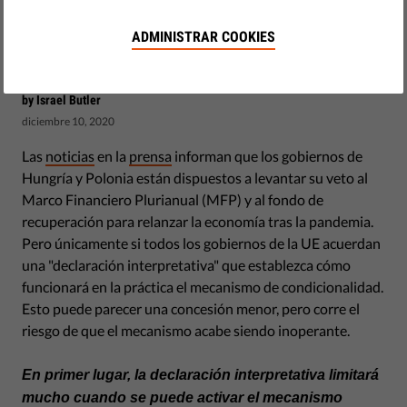
probable que anule el mecanismo de condicionalidad en la
práctica. Y además, no es necesario para desbloquear el
ADMINISTRAR COOKIES
presupuesto.
by Israel Butler
diciembre 10, 2020
Las
noticias
en la
prensa
informan que los gobiernos de
Hungría y Polonia están dispuestos a levantar su veto al
Marco Financiero Plurianual (MFP) y al fondo de
recuperación para relanzar la economía tras la pandemia.
Pero únicamente si todos los gobiernos de la UE acuerdan
una "declaración interpretativa" que establezca cómo
funcionará en la práctica el mecanismo de condicionalidad.
Esto puede parecer una concesión menor, pero corre el
riesgo de que el mecanismo acabe siendo inoperante.
En primer lugar, la declaración interpretativa limitará
mucho cuando se puede activar el mecanismo