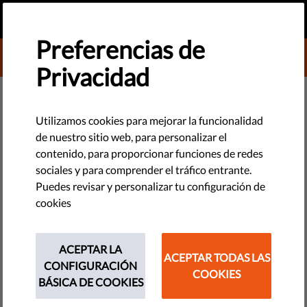
ES
HAZ UNA DONACIÓN
MENU
Preferencias de
DONATE TO LIBERTIES
Privacidad
OBSERVATORIO DE LA UE
Tres razones por las que los
Utilizamos cookies para mejorar la funcionalidad
de nuestro sitio web, para personalizar el
gobiernos deberían rechazar la
contenido, para proporcionar funciones de redes
'Declaración interpretativa' de
sociales y para comprender el tráfico entrante.
Puedes revisar y personalizar tu configuración de
Polonia y Hungría sobre la
cookies
condicionalidad del Estado de
derecho
ACEPTAR LA
ACEPTAR TODAS LAS
CONFIGURACIÓN
COOKIES
BÁSICA DE COOKIES
La declaración interpretativa puede parecer una concesión
insignificante, pues no es jurídicamente vinculante. Pero es