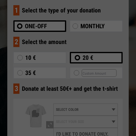
1
Select the type of your donation
ONE-OFF
MONTHLY
2
Select the amount
10 €
20 €
35 €
3
Donate at least 50€+ and get the t-shirt
I'D LIKE TO DONATE ONLY,