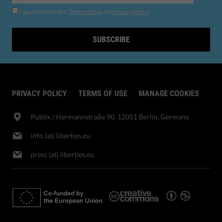
I agree to Liberties'
Terms of Use
and
Privacy Policy
.
SUBSCRIBE
PRIVACY POLICY
TERMS OF USE
MANAGE COOKIES
Publix​ / Hermannstraße 90, 12051 Berlin, Germany
info (at) liberties.eu
press (at) liberties.eu