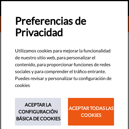
ES
HAZ UNA DONACIÓN
MENU
Preferencias de
DONATE TO LIBERTIES
Privacidad
DEMOCRACIA Y JUSTICIA
El Parlamento Europeo apoya un
Utilizamos cookies para mejorar la funcionalidad
de nuestro sitio web, para personalizar el
fondo pro derechos y
contenido, para proporcionar funciones de redes
democracia
sociales y para comprender el tráfico entrante.
Puedes revisar y personalizar tu configuración de
cookies
La idea de un nuevo fondo para apoyar a las organizaciones
pro derechos y democracia en la UE está cobrando fuerza.
Para garantizar que no vuelvan a ganar partidos autocráticos
ACEPTAR LA
ACEPTAR TODAS LAS
como el Fidesz en Hungría, va a ser clave.
CONFIGURACIÓN
COOKIES
BÁSICA DE COOKIES
by Israel Butler