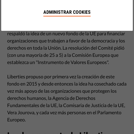
abril 11, 2018
La tarde del martes fue un éxito importante para Liberties
ADMINISTRAR COOKIES
y para los defensores de derechos humanos en toda la UE.
La Comisión de Libertades Civiles del Parlamento Europeo
respaldó la idea de un nuevo fondo de la UE para financiar
organizaciones que trabajen a favor de la democracia y los
derechos en toda la Unión. La resolución del Comité pidió
(con una mayoría de 25 a 5) a la Comisión Europea que
establezca un "Instrumento de Valores Europeos".
Liberties propuso por primera vez la creación de este
fondo en 2015 y desde entonces la idea ha cosechado cada
vez más apoyo de las organizaciones que protegen los
derechos humanos, la Agencia de Derechos
Fundamentales de la UE, la Comisaria de Justicia de la UE,
Vera Jourova, y cada vez más personas en el Parlamento
Europeo.