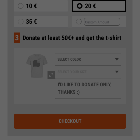
10 €
20 €
35 €
3
Donate at least 50€+ and get the t-shirt
I'D LIKE TO DONATE ONLY,
THANKS :)
CHECKOUT