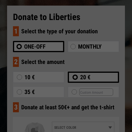
Donate to Liberties
1
Select the type of your donation
ONE-OFF
MONTHLY
2
Select the amount
10 €
20 €
35 €
3
Donate at least 50€+ and get the t-shirt