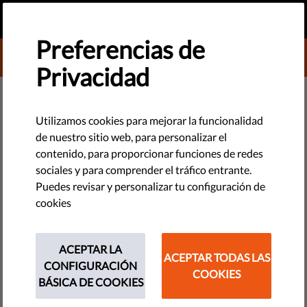
ES
HAZ UNA DONACIÓN
MENU
Preferencias de
DONATE TO LIBERTIES
Privacidad
TECNOLOGÍA Y DERECHOS
Observatorio de una ONG vigilará
Utilizamos cookies para mejorar la funcionalidad
de nuestro sitio web, para personalizar el
candidatos italianos
contenido, para proporcionar funciones de redes
sociales y para comprender el tráfico entrante.
Más de una vez Italia ha sido reprochada por instituciones de
Puedes revisar y personalizar tu configuración de
derechos humanos por los discursos que incitan al odio de
cookies
sus políticos. Lunaria, 21 Luglio y Antigone, tres ONGs
italianas han creado un observatorio para...
ACEPTAR LA
ACEPTAR TODAS LAS
CONFIGURACIÓN
by Associazione Antigone
COOKIES
BÁSICA DE COOKIES
abril 14, 2014