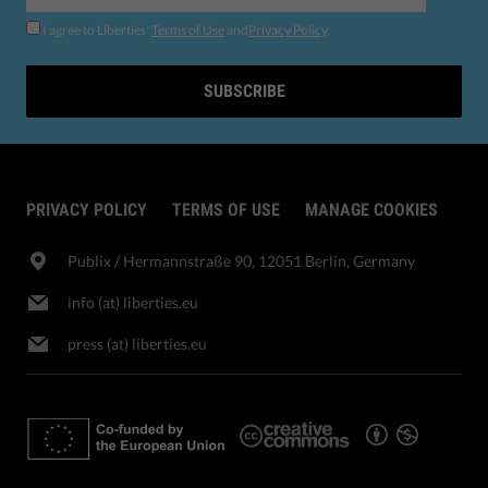
I agree to Liberties'
Terms of Use
and
Privacy Policy
.
SUBSCRIBE
PRIVACY POLICY
TERMS OF USE
MANAGE COOKIES
Publix​ / Hermannstraße 90, 12051 Berlin, Germany
info (at) liberties.eu
press (at) liberties.eu