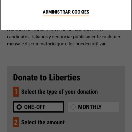
Más de una vez Italia ha sido reprochada por instituciones
de derechos humanos por los discursos que incitan al odio
ADMINISTRAR COOKIES
de sus políticos. Lunaria, 21 Luglio y Antigone, tres ONGs
italianas han creado un observatorio para los próximos
comicios electorales con el fin de monitorear los
candidatos italianos y denunciar públicamente cualquier
mensaje discriminatorio que ellos pueden utilizar.
Donate to Liberties
1
Select the type of your donation
ONE-OFF
MONTHLY
2
Select the amount