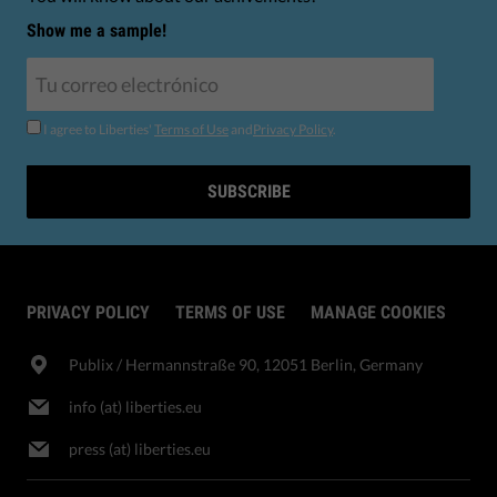
Show me a sample!
I agree to Liberties'
Terms of Use
and
Privacy Policy
.
SUBSCRIBE
PRIVACY POLICY
TERMS OF USE
MANAGE COOKIES
Publix​ / Hermannstraße 90, 12051 Berlin, Germany
info (at) liberties.eu
press (at) liberties.eu