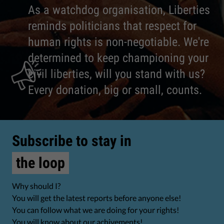
As a watchdog organisation, Liberties
reminds politicians that respect for
human rights is non-negotiable. We're
determined to keep championing your
civil liberties, will you stand with us?
Every donation, big or small, counts.
Subscribe to stay in
the loop
Why should I?
You will get the latest reports before anyone else!
You can follow what we are doing for your rights!
You will know about our achivements!