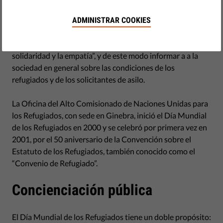
by Malika Bêche-Capelli
junio 20, 2017
ADMINISTRAR COOKIES
Todos los años el 20 de junio ACNUR organiza el Día
Mundial del Refugiado, cuyo objetivo es “visibilizar la
solidaridad y la empatía”, y de este modo informar a a la
sociedad en general sobre las condiciones de los
refugiados y de los solicitantes de asilo.
La Oficina del Alto Comisionado de Naciones Unidas para
los Refugiados, con sede en Ginebra, inició el Día Mundial
de los Refugiados en 2000 y se celebró por primera vez en
2001, por el 50 aniversario de la Convención sobre el
Estatuto de los Refugiados, también conocido como el
“Convenio de Refugiado”.
Concienciación pública
El Día Mundial de los Refugiados tiene un doble propósito: