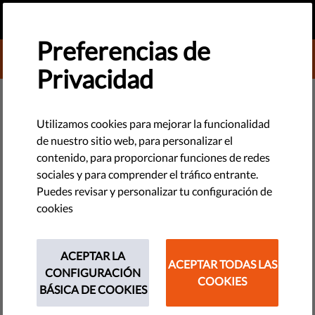
ES
HAZ UNA DONACIÓN
MENU
Preferencias de
DONATE TO LIBERTIES
Privacidad
DEMOCRACIA Y JUSTICIA
Italia #ConLosRefugiados:
Utilizamos cookies para mejorar la funcionalidad
de nuestro sitio web, para personalizar el
Celebración del Día Mundial de
contenido, para proporcionar funciones de redes
los Refugiados
sociales y para comprender el tráfico entrante.
Puedes revisar y personalizar tu configuración de
cookies
La situación de los refugiados no es solo la cuestión política
que ha estado presente en el debate público es, y siempre
será, una cuestión humana. Para celebrar el Día Mundial de
ACEPTAR LA
ACEPTAR TODAS LAS
los Refugiados, Italia llevará a cabo una serie de eventos en
CONFIGURACIÓN
COOKIES
todo el país.
BÁSICA DE COOKIES