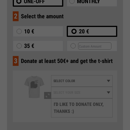
ONE-OFF
MONTHLY
2
Select the amount
10 €
20 €
35 €
3
Donate at least 50€+ and get the t-shirt
I'D LIKE TO DONATE ONLY,
THANKS :)