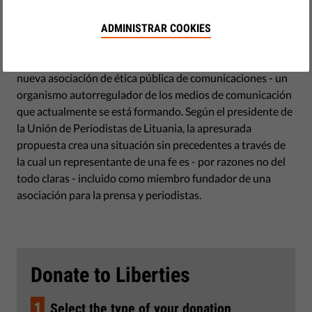
octubre 27, 2014
20/10/14, El Partido Conservador presentó su propuesta
ADMINISTRAR COOKIES
ante el Seimas (Parlamento) para agregar la Conferencia
Episcopal lituana a la lista de miembros fundadores de la
nueva asociación de ética pública de comunicaciones - un
organismo autorregulador de los medios de comunicación
que actualmente se está formando. Según el presidente de
la Unión de Periodistas de Lituania, la apresurada
propuesta crea una situación sin precedentes a través de
la cual un representante de una fe es - por razones no del
todo claras - incluido como miembro fundador de una
asociación para la prensa y periodistas.
Donate to Liberties
1
Select the type of your donation