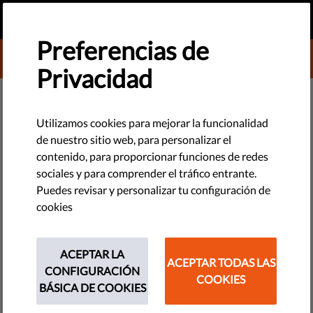
ES
HAZ UNA DONACIÓN
MENU
Preferencias de
DONATE TO LIBERTIES
Privacidad
TECNOLOGÍA Y DERECHOS
El Parlamento lituano quiere que
Utilizamos cookies para mejorar la funcionalidad
de nuestro sitio web, para personalizar el
obispos católicos supervisen la
contenido, para proporcionar funciones de redes
prensa
sociales y para comprender el tráfico entrante.
Puedes revisar y personalizar tu configuración de
cookies
20/10/14, El Partido Conservador presentó su propuesta ante
el Seimas (Parlamento) para agregar la Conferencia
Episcopal lituana a la lista de miembros fundadores de la
ACEPTAR LA
ACEPTAR TODAS LAS
nueva asociación de ética pública de...
CONFIGURACIÓN
COOKIES
BÁSICA DE COOKIES
by Human Rights Monitoring Institute