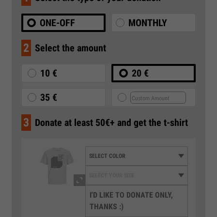
ONE-OFF
MONTHLY
2
Select the amount
10 €
20 €
35 €
3
Donate at least 50€+ and get the t-shirt
I'D LIKE TO DONATE ONLY,
THANKS :)