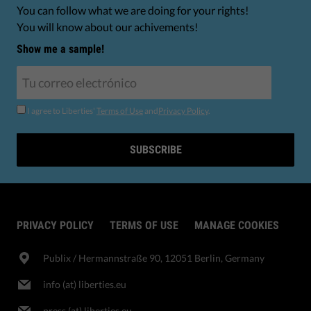
You can follow what we are doing for your rights!
You will know about our achivements!
Show me a sample!
I agree to Liberties'
Terms of Use
and
Privacy Policy
.
SUBSCRIBE
PRIVACY POLICY
TERMS OF USE
MANAGE COOKIES
Publix​ / Hermannstraße 90, 12051 Berlin, Germany
info (at) liberties.eu
press (at) liberties.eu