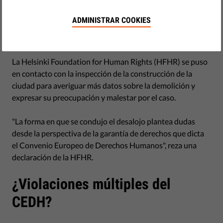
El campamento romaní de la ciudad polaca de Wroclaw fue
desalojado y derribado. De acuerdo con las crónicas de la
ADMINISTRAR COOKIES
prensa, los romanís que vivían en el campamento no
tenían ningún aviso previo del derribo.
La Helsinki Foundation for Human Rights (HFHR) se puso
en contacto con la inspección de la construcción de la
ciudad para averiguar más datos sobre la demolición y
expresar su preocupación y malestar por el caso.
"La forma en que se condujo el desalojo plantea dudas
desde la perspectiva de la garantía de derechos que dicta
el Convenio Europeo de Derechos Humanos", reza una
declaración de la HFHR.
¿Violaciones múltiples del
CEDH?