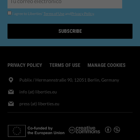
I agree to Liberties'
Terms of Use
and
Privacy Policy
.
SUBSCRIBE
PRIVACY POLICY
TERMS OF USE
MANAGE COOKIES
Publix​ / Hermannstraße 90, 12051 Berlin, Germany
info (at) liberties.eu
press (at) liberties.eu