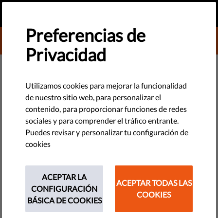
ES
HAZ UNA DONACIÓN
MENU
Preferencias de
DONATE TO LIBERTIES
Privacidad
TECNOLOGÍA Y DERECHOS
Campamento romaní en Wroclaw
Utilizamos cookies para mejorar la funcionalidad
de nuestro sitio web, para personalizar el
desalojado y derribado
contenido, para proporcionar funciones de redes
sociales y para comprender el tráfico entrante.
La destrucción sin previo aviso de un campamento romaní en
Puedes revisar y personalizar tu configuración de
Wroclaw ha sido condenada por la sociedad civil que señala
cookies
que esta acción plantea serias dudas sobre la protección de
los derechos humanos en Polonia.
ACEPTAR LA
ACEPTAR TODAS LAS
CONFIGURACIÓN
by Małgorzata Szuleka
COOKIES
BÁSICA DE COOKIES
agosto 20, 2015