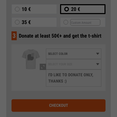
10 €
20 €
35 €
3
Donate at least 50€+ and get the t-shirt
I'D LIKE TO DONATE ONLY,
THANKS :)
CHECKOUT