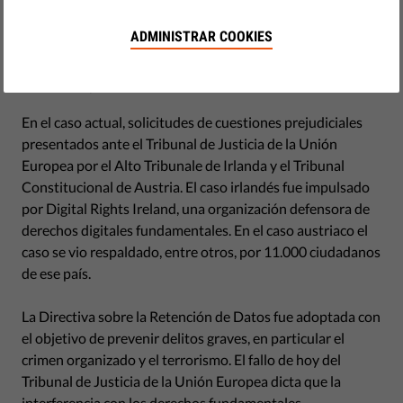
desembocar en consecuencias para intereses públicos y
privados.
ADMINISTRAR COOKIES
by Polish Helsinki Foundation for Human Rights
abril 10, 2014
En el caso actual, solicitudes de cuestiones prejudiciales
presentados ante el Tribunal de Justicia de la Unión
Europea por el Alto Tribunale de Irlanda y el Tribunal
Constitucional de Austria. El caso irlandés fue impulsado
por Digital Rights Ireland, una organización defensora de
derechos digitales fundamentales. En el caso austriaco el
caso se vio respaldado, entre otros, por 11.000 ciudadanos
de ese país.
La Directiva sobre la Retención de Datos fue adoptada con
el objetivo de prevenir delitos graves, en particular el
crimen organizado y el terrorismo. El fallo de hoy del
Tribunal de Justicia de la Unión Europea dicta que la
interferencia con los derechos fundamentales