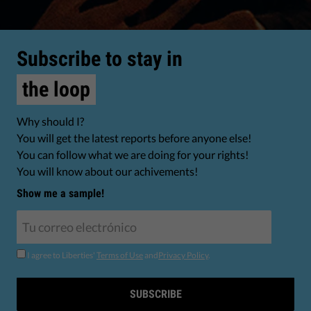
Subscribe to stay in
the loop
Why should I?
You will get the latest reports before anyone else!
You can follow what we are doing for your rights!
You will know about our achivements!
Show me a sample!
I agree to Liberties'
Terms of Use
and
Privacy Policy
.
SUBSCRIBE