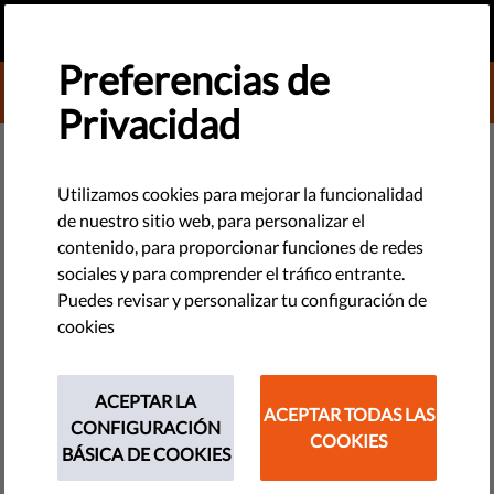
ES
HAZ UNA DONACIÓN
MENU
Preferencias de
DONATE TO LIBERTIES
Privacidad
TECNOLOGÍA Y DERECHOS
El auge y decadencia de la
Utilizamos cookies para mejorar la funcionalidad
de nuestro sitio web, para personalizar el
Directiva sobre la Retención de
contenido, para proporcionar funciones de redes
Datos
sociales y para comprender el tráfico entrante.
Puedes revisar y personalizar tu configuración de
cookies
El Tribunal de Justicia de la Unión Europea ha declarado que
la llamada Directiva sobre la Retención de Datos es inválida.
Interesantemente, en el 2013, el mismo tribunal exigió que
ACEPTAR LA
ACEPTAR TODAS LAS
Suecia pague 3 millones de euros por su demora en
CONFIGURACIÓN
COOKIES
transponer esta legislación. En esa instancia, el TJUE
BÁSICA DE COOKIES
determinó que la demora en la transposición podía