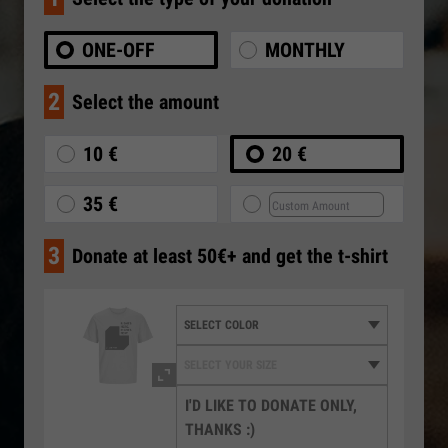
ONE-OFF
MONTHLY
2
Select the amount
10 €
20 €
35 €
3
Donate at least 50€+ and get the t-shirt
I'D LIKE TO DONATE ONLY,
THANKS :)