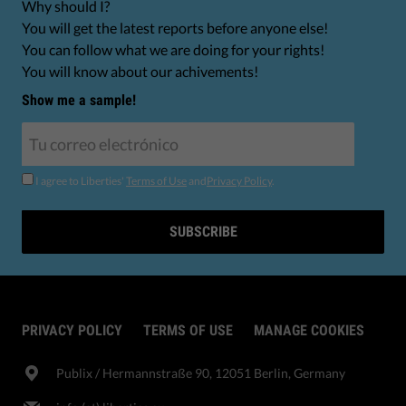
Why should I?
You will get the latest reports before anyone else!
You can follow what we are doing for your rights!
You will know about our achivements!
Show me a sample!
I agree to Liberties'
Terms of Use
and
Privacy Policy
.
SUBSCRIBE
PRIVACY POLICY
TERMS OF USE
MANAGE COOKIES
Publix​ / Hermannstraße 90, 12051 Berlin, Germany