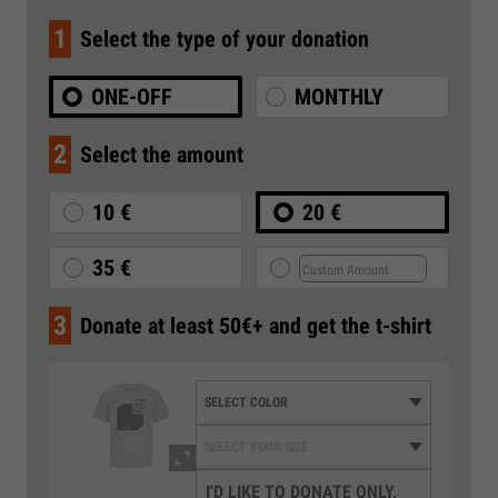
1
Select the type of your donation
ONE-OFF
MONTHLY
2
Select the amount
10 €
20 €
35 €
3
Donate at least 50€+ and get the t-shirt
I'D LIKE TO DONATE ONLY,