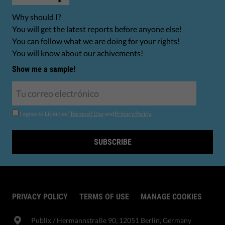
Why should I?
You will get the latest reports before anyone else!
You can follow what we are doing for your rights!
You will know about our achivements!
Show me a sample!
I agree to Liberties'
Terms of Use
and
Privacy Policy
.
SUBSCRIBE
PRIVACY POLICY
TERMS OF USE
MANAGE COOKIES
Publix​ / Hermannstraße 90, 12051 Berlin, Germany