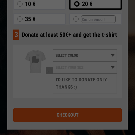
10 €
20 €
35 €
3
Donate at least 50€+ and get the t-shirt
I'D LIKE TO DONATE ONLY,
THANKS :)
CHECKOUT