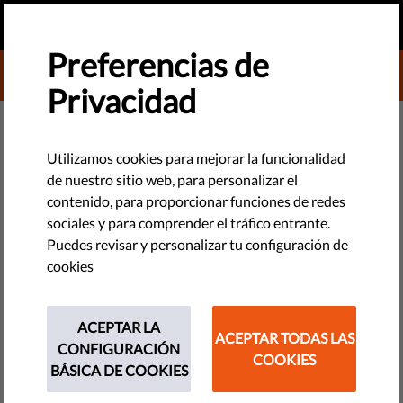
ES
HAZ UNA DONACIÓN
MENU
Preferencias de
DONATE TO LIBERTIES
Privacidad
DEMOCRACIA Y JUSTICIA
ONG piden al Consejo de la UE
Utilizamos cookies para mejorar la funcionalidad
de nuestro sitio web, para personalizar el
que emita una "advertencia final"
contenido, para proporcionar funciones de redes
a Hungría y Polonia
sociales y para comprender el tráfico entrante.
Puedes revisar y personalizar tu configuración de
cookies
Liberties se ha unido a un grupo de defensores de DDHH que
piden al Consejo Europeo que diga claramente qué espera
que hagan las autoridades húngaras y polacas para remediar
ACEPTAR LA
ACEPTAR TODAS LAS
la larga lista de violaciones de derechos humanos y del
CONFIGURACIÓN
COOKIES
Estado de derecho.
BÁSICA DE COOKIES