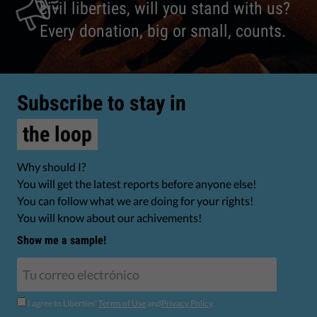
civil liberties, will you stand with us?
Every donation, big or small, counts.
Subscribe to stay in
the loop
Why should I?
You will get the latest reports before anyone else!
You can follow what we are doing for your rights!
You will know about our achivements!
Show me a sample!
I agree to Liberties'
Terms of Use
and
Privacy Policy
.