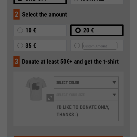
2
Select the amount
10 €
20 €
35 €
3
Donate at least 50€+ and get the t-shirt
I'D LIKE TO DONATE ONLY,
THANKS :)