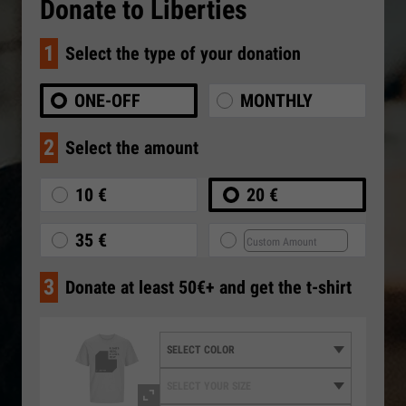
Donate to Liberties
1
Select the type of your donation
ONE-OFF
MONTHLY
2
Select the amount
10 €
20 €
35 €
3
Donate at least 50€+ and get the t-shirt