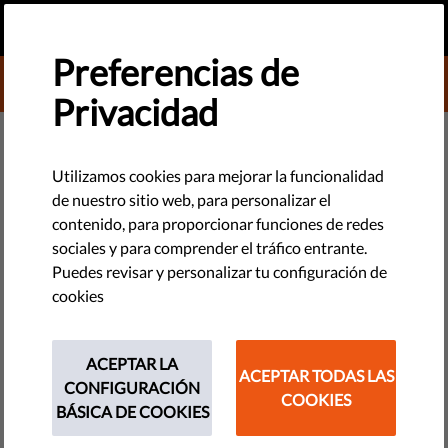
ES
HAZ UNA DONACIÓN
MENU
Preferencias de
DONATE TO LIBERTIES
Privacidad
TECNOLOGÍA Y DERECHOS
Test: #TuVidaSexualAsuntoTuyo
Utilizamos cookies para mejorar la funcionalidad
de nuestro sitio web, para personalizar el
contenido, para proporcionar funciones de redes
¿Quieres que las empresas de publicidad en Internet sepan
sociales y para comprender el tráfico entrante.
todo sobre tus preferencias sexuales? Haz nuestro test y
Puedes revisar y personalizar tu configuración de
descubre cómo puedes frenar que se enteren.
cookies
by LibertiesEU
diciembre 27, 2019
ACEPTAR LA
ACEPTAR TODAS LAS
CONFIGURACIÓN
COOKIES
BÁSICA DE COOKIES