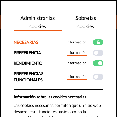
ES
HAZ UNA DONACIÓN
MENU
Administrar las
Sobre las
DONATE TO LIBERTIES
cookies
cookies
NECESARIAS
Información
PREFERENCIA
Información
RENDIMIENTO
Información
PREFERENCIAS
Información
FUNCIONALES
PASAPORTE DE VACUNACIÓN
Información sobre las cookies necesarias
Los certificados de inmunidad
Las cookies necesarias permiten que un sitio web
pueden conducir a una sociedad
desarrolle sus funciones básicas, como la