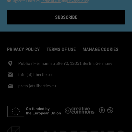
I agree to Liberties'
Terms of Use
and
Privacy Policy
.
SUBSCRIBE
PRIVACY POLICY
TERMS OF USE
MANAGE COOKIES
Publix​ / Hermannstraße 90, 12051 Berlin, Germany
info (at) liberties.eu
press (at) liberties.eu