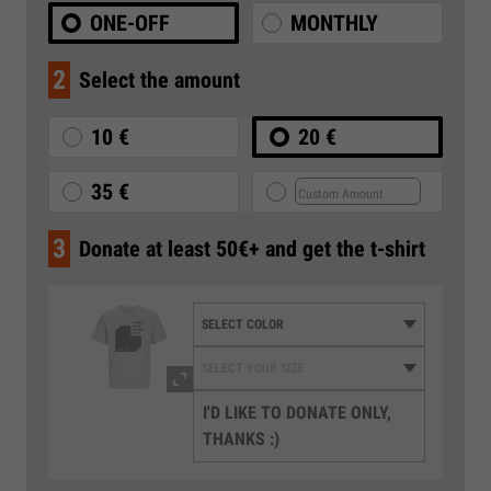
ONE-OFF
MONTHLY
2
Select the amount
10 €
20 €
35 €
3
Donate at least 50€+ and get the t-shirt
I'D LIKE TO DONATE ONLY,
THANKS :)