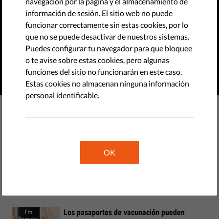
a dos niveles
navegación por la página y el almacenamiento de
información de sesión. El sitio web no puede
funcionar correctamente sin estas cookies, por lo
La lucha contra la pandemia no debe implicar más
que no se puede desactivar de nuestros sistemas.
restricciones a quienes se sitúan a la cola de las campañas
Puedes configurar tu navegador para que bloquee
de vacunación.
o te avise sobre estas cookies, pero algunas
funciones del sitio no funcionarán en este caso.
¿QUIERES SABER POR QUÉ?
Estas cookies no almacenan ninguna información
personal identificable.
Pasaporte de vacunación: Islandia se une al
club, la UE no lo coordinará
OK
Tres razones por las que el pasaporte de
vacunación para viajar por la UE es una mala
idea
Los pasaportes de vacunación pueden