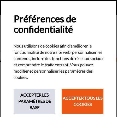
FR
FAIRE UN DON
MENU
Préférences de
confidentialité
Nous utilisons de cookies afin d'améliorer la
fonctionnalité de notre site web, personnaliser les
contenus, inclure des fonctions de réseaux sociaux
et comprendre le trafic entrant. Vous pouvez
DÉMOCRATIE ET JUSTICE
modifier et personnaliser les paramètres des
Qu'est-ce que le pouvoir
cookies.
judiciaire ? Pourquoi des
tribunaux indépendants sont-ils
ACCEPTER LES
ACCEPTER TOUS LES
PARAMÈTRES DE
essentiels pour toute
COOKIES
BASE
démocratie ?