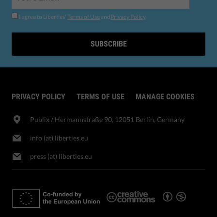
I agree to Liberties'
Terms of Use
and
Privacy Policy
.
SUBSCRIBE
PRIVACY POLICY
TERMS OF USE
MANAGE COOKIES
Publix​ / Hermannstraße 90, 12051 Berlin, Germany
info (at) liberties.eu
press (at) liberties.eu