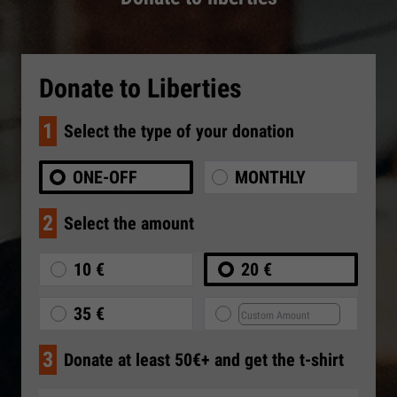
Donate to Liberties
1
Select the type of your donation
ONE-OFF
MONTHLY
2
Select the amount
10 €
20 €
35 €
3
Donate at least 50€+ and get the t-shirt