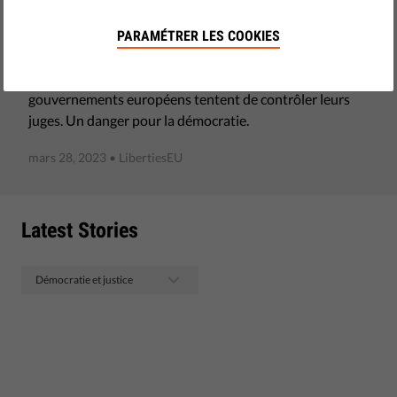
Les tribunaux indépendants permettent de garantir que
PARAMÉTRER LES COOKIES
tous les membres de la société respectent les mêmes
règles, y compris les riches et les puissants. Mais les
gouvernements européens tentent de contrôler leurs
juges. Un danger pour la démocratie.
mars 28, 2023
• LibertiesEU
Latest Stories