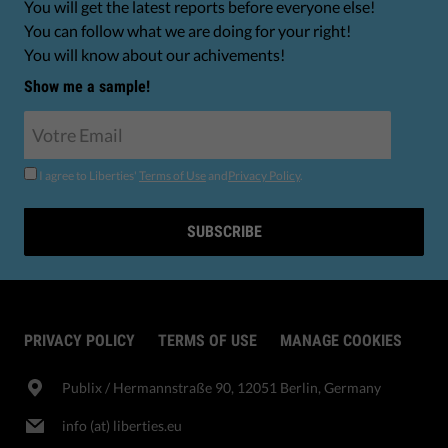
You will get the latest reports before everyone else!
You can follow what we are doing for your right!
You will know about our achivements!
Show me a sample!
I agree to Liberties'
Terms of Use
and
Privacy Policy
.
SUBSCRIBE
PRIVACY POLICY
TERMS OF USE
MANAGE COOKIES
Publix​ / Hermannstraße 90, 12051 Berlin, Germany
info (at) liberties.eu