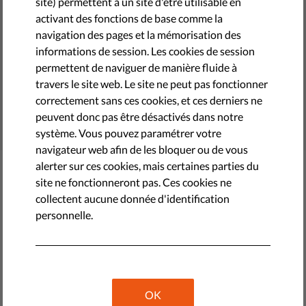
site) permettent à un site d'être utilisable en
activant des fonctions de base comme la
Les tribunaux indépendants permettent de garantir que
navigation des pages et la mémorisation des
tous les membres de la société respectent les mêmes
informations de session. Les cookies de session
règles, y compris les riches et les puissants. Mais les
permettent de naviguer de manière fluide à
gouvernements européens tentent de contrôler leurs
travers le site web. Le site ne peut pas fonctionner
juges. Un danger pour la démocratie.
correctement sans ces cookies, et ces derniers ne
peuvent donc pas être désactivés dans notre
mars 28, 2023
• LibertiesEU
système. Vous pouvez paramétrer votre
navigateur web afin de les bloquer ou de vous
alerter sur ces cookies, mais certaines parties du
Latest Stories
site ne fonctionneront pas. Ces cookies ne
collectent aucune donnée d'identification
personnelle.
OK