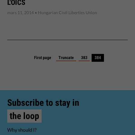
L'OICS
mars 11, 2014
• Hungarian Civil Liberties Union
First page
Truncate
383
384
Subscribe to stay in
the loop
Why should I?