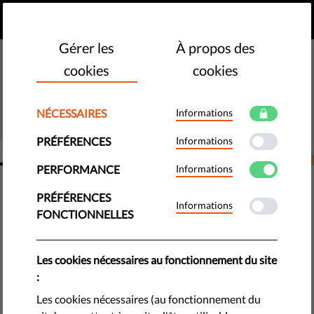
FR
FAIRE UN DON
MENU
Gérer les
À propos des
cookies
cookies
NÉCESSAIRES
Informations
PRÉFÉRENCES
Informations
PERFORMANCE
Informations
DÉMOCRATIE ET JUSTICE
PRÉFÉRENCES
Qu'est-ce que le pouvoir
Informations
FONCTIONNELLES
judiciaire ? Pourquoi des
tribunaux indépendants sont-ils
Les cookies nécessaires au fonctionnement du site
:
essentiels pour toute
Les cookies nécessaires (au fonctionnement du
démocratie ?