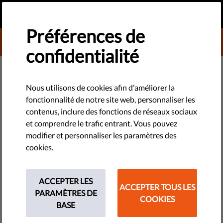
FR
FAIRE UN DON
MENU
Préférences de
DONATE TO LIBERTIES
confidentialité
MONITORING - UE
Toucher au porte-monnaie, un
Nous utilisons de cookies afin d'améliorer la
fonctionnalité de notre site web, personnaliser les
bon moyen de stopper le parti
contenus, inclure des fonctions de réseaux sociaux
polonais Droit et Justice
et comprendre le trafic entrant. Vous pouvez
modifier et personnaliser les paramètres des
cookies.
Dans l'ensemble, le gouvernement est resté imperméable à
la pression juridique et politique de l'UE. Mais couper les
fonds européens pourrait s'avérer persuasif et la Commission
ACCEPTER LES
ACCEPTER TOUS LES
a de bonnes raisons, sur le plan juridique, de le faire.
PARAMÈTRES DE
COOKIES
BASE
by Israel Butler