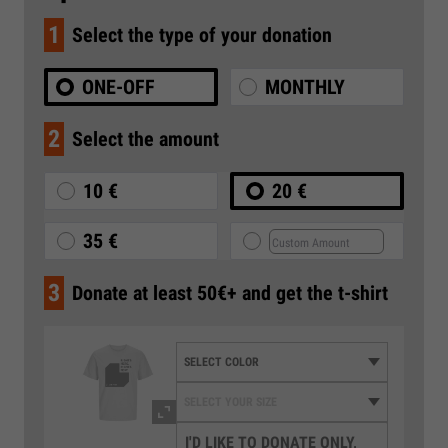
1
Select the type of your donation
ONE-OFF
MONTHLY
2
Select the amount
10 €
20 €
35 €
3
Donate at least 50€+ and get the t-shirt
I'D LIKE TO DONATE ONLY,