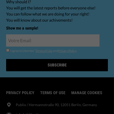
Why should I?
You will get the latest reports before everyone else!
You can follow what we are doing for your right!
You will know about our achivements!
Show me a sample!
I agree to Liberties'
Terms of Use
and
Privacy Policy
.
SUBSCRIBE
PRIVACY POLICY
TERMS OF USE
MANAGE COOKIES
Publix​ / Hermannstraße 90, 12051 Berlin, Germany