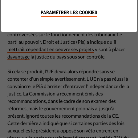
août 02, 2017
Il semblerait que l'indépendance de la justice en Pologne
PARAMÉTRER LES COOKIES
s'est vu accorder un sursois, le président polonais Duda
ayant récemment opposé son
véto
à deux lois
controversées sur le fonctionnement des tribunaux. Le
parti au pouvoir, Droit et Justice (Pis) a indiqué qu'il
mettrait cependant en oeuvre ses projets
visant à placer
davantage
la justice du pays sous son contrôle.
Si cela se produit, l'UE devra alors répondre sans se
contenter d'un simple avertissement. L'UE n'a pas réussi à
convaincre le PiS d'arrêter d'entraver l'indépendance de la
justice. La Commission a récemment émis des
recommandations, dans le cadre de son examen des
réformes, mais le gouvernement polonais a, jusqu'à
présent, ignoré toutes les recommandations de la CE.
Cette dernière a indiqué que si certaines parties des lois
auxquelles le président a opposé son véto entrent en
vigueur, elle enclencherait immédiatement l'article 7(1) du