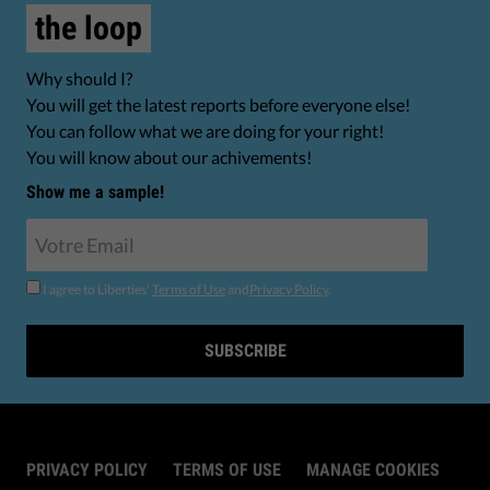
the loop
Why should I?
You will get the latest reports before everyone else!
You can follow what we are doing for your right!
You will know about our achivements!
Show me a sample!
I agree to Liberties'
Terms of Use
and
Privacy Policy
.
SUBSCRIBE
PRIVACY POLICY
TERMS OF USE
MANAGE COOKIES