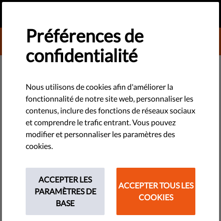
FR
FAIRE UN DON
MENU
Préférences de
DONATE TO LIBERTIES
confidentialité
TECHNOLOGIES ET DROITS
Italie - Le paradoxe de
Nous utilisons de cookies afin d'améliorer la
fonctionnalité de notre site web, personnaliser les
l'interdiction des drogues
contenus, inclure des fonctions de réseaux sociaux
et comprendre le trafic entrant. Vous pouvez
Cultiver du cannabis pour un usage personnel constitue une
modifier et personnaliser les paramètres des
infraction en Italie, amenant les consommateurs à se tourner
cookies.
vers le marché clandestin. ​À l'approche d'une discussion au
Parlement, l'espoir de voir la politique antidrogues réformée
ACCEPTER LES
subsiste.
ACCEPTER TOUS LES
PARAMÈTRES DE
COOKIES
BASE
by Pauline Couble
mars 28, 2016