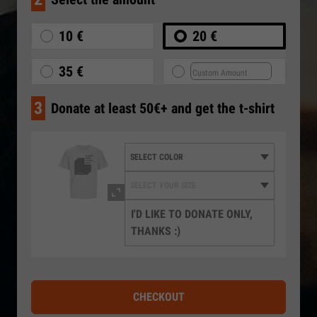
10 €
20 €
35 €
3
Donate at least 50€+ and get the t-shirt
I'D LIKE TO DONATE ONLY,
THANKS :)
CHECKOUT