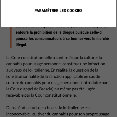
La Cour constitutionnelle de la République italienne a
PARAMÉTRER LES COOKIES
tranché : la culture de cannabis destinée à un usage
personnel représente toujours une infraction. Cette
décision ne fait que renforcer le paradoxe juridique qui
entoure la prohibition de la drogue puisque celle-ci
pousse les consommateurs à se tourner vers le marché
illégal.
La Cour constitutionnelle a confirmé que la culture du
cannabis pour usage personnel constitue une infraction
aux yeux de loi italienne. En réalité, la question de la
constitutionnalité de la sanction applicable en cas de
culture de cannabis pour usage personnel (introduite par
la Cour d'appel de Brescia) n'a même pas été jugée
recevable par la Cour constitutionnelle.
Dans l'état actuel des choses, la loi italienne est
inconcevable : cultiver du cannabis pour son propre usage