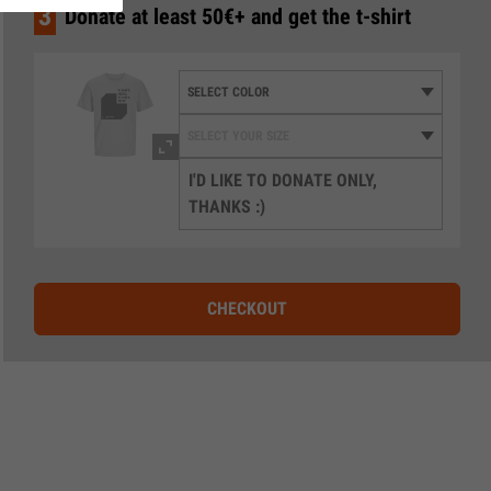
3
Donate at least 50€+ and get the t-shirt
I'D LIKE TO DONATE ONLY,
THANKS :)
CHECKOUT