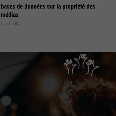
bases de données sur la propriété des
médias
LibertiesEU