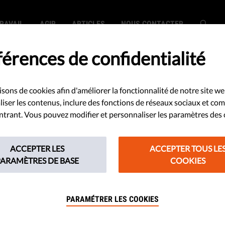
RAVAIL
AGIR
ARTICLES
NOUS CONTACTER
érences de confidentialité
isons de cookies afin d'améliorer la fonctionnalité de notre site we
et élimination de
iser les contenus, inclure des fonctions de réseaux sociaux et co
 entrant. Vous pouvez modifier et personnaliser les paramètres des 
 l'Espagne a
ACCEPTER LES
ACCEPTER TOUS LE
coup de travail
PARAMÈTRES DE BASE
COOKIES
PARAMÉTRER LES COOKIES
t à la violence à l'égard des
'Espagne visant à lutter contre la