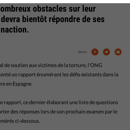
nombreux obstacles sur leur
 devra bientôt répondre de ses
inaction.
Share
al de soutien aux victimes de la torture, l'ONG
enté un rapport énumérant les défis existants dans la
ure en Espagne.
 rapport, ce dernier élaborant une liste de questions
orter des réponses lors de son prochain examen par le
umérés ci-dessous.