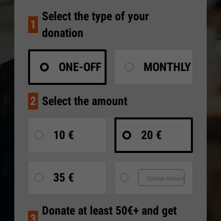
Select the type of your
1
donation
ONE-OFF
MONTHLY
2
Select the amount
10 €
20 €
35 €
Donate at least 50€+ and get
3