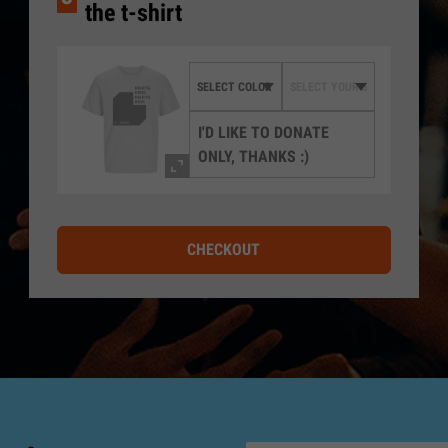
the t-shirt
I'D LIKE TO DONATE
ONLY, THANKS :)
CHECKOUT