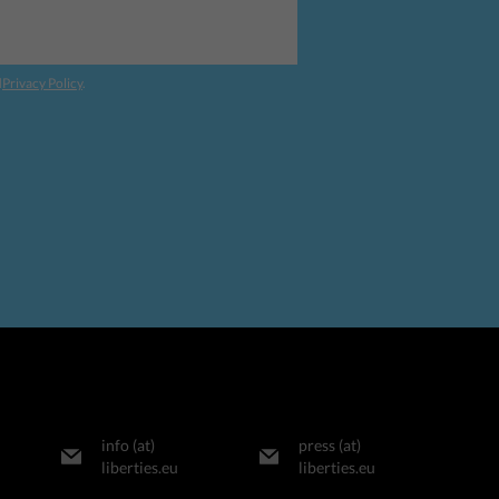
d
Privacy Policy
.
info (at)
press (at)
liberties.eu
liberties.eu