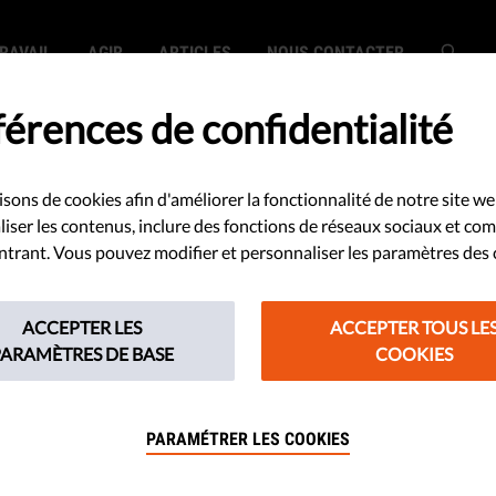
RAVAIL
AGIR
ARTICLES
NOUS CONTACTER
érences de confidentialité
isons de cookies afin d'améliorer la fonctionnalité de notre site we
aissez-vous bien
iser les contenus, inclure des fonctions de réseaux sociaux et co
 entrant. Vous pouvez modifier et personnaliser les paramètres des 
ie européenne ?
ACCEPTER LES
ACCEPTER TOUS LE
PARAMÈTRES DE BASE
COOKIES
ment pour défendre la démocratie
dans un débat ? Découvrez-le en
PARAMÉTRER LES COOKIES
 la démocratie !