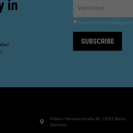
y in
I agree to Liberties'
Terms of Use
an
SUBSCRIBE
else!
t!
Publix​ / Hermannstraße 90, 12051 Berlin,
Germany