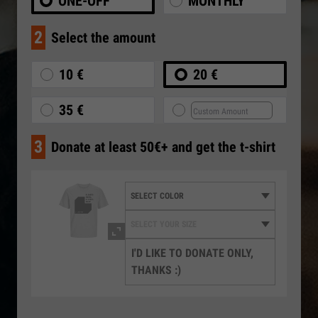
ONE-OFF
MONTHLY
2
Select the amount
10 €
20 €
35 €
3
Donate at least 50€+ and get the t-shirt
I'D LIKE TO DONATE ONLY,
THANKS :)