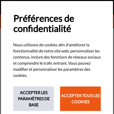
FR
FAIRE UN DON
MENU
Préférences de
DONATE TO LIBERTIES
confidentialité
DÉMOCRATIE ET JUSTICE
​La proposition de l'UE visant à
Nous utilisons de cookies afin d'améliorer la
fonctionnalité de notre site web, personnaliser les
lutter contre les poursuites-
contenus, inclure des fonctions de réseaux sociaux
bâillons intentées contre des
et comprendre le trafic entrant. Vous pouvez
modifier et personnaliser les paramètres des
journalistes pourrait changer la
cookies.
donne
ACCEPTER LES
ACCEPTER TOUS LES
Les journalistes et défenseurs des droits méritent d'être
PARAMÈTRES DE
COOKIES
mieux protégés contre la "guerre juridique" menées par les
BASE
puissants. La nouvelle initiative anti-SLAPP de l'UE pourrait