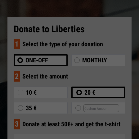
Donate to Liberties
1
Select the type of your donation
ONE-OFF
MONTHLY
2
Select the amount
10 €
20 €
35 €
3
Donate at least 50€+ and get the t-shirt