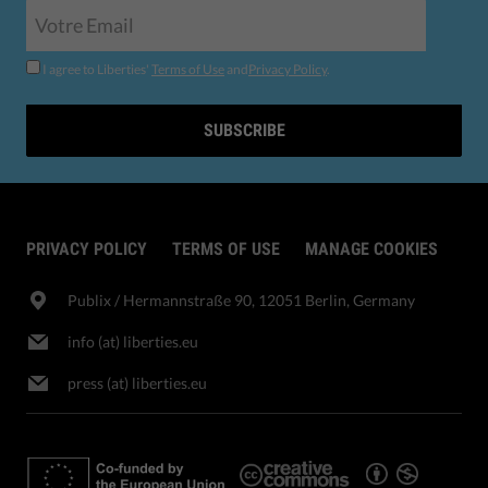
I agree to Liberties'
Terms of Use
and
Privacy Policy
.
SUBSCRIBE
PRIVACY POLICY
TERMS OF USE
MANAGE COOKIES
Publix​ / Hermannstraße 90, 12051 Berlin, Germany
info (at) liberties.eu
press (at) liberties.eu