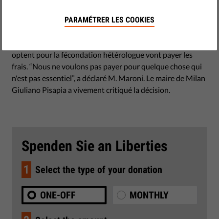
septembre 22, 2014
Le gouvernement de la région italienne de Lombardie -
PARAMÉTRER LES COOKIES
dirigé par le président Roberto Maroni, chef de la Ligue du
Nord pro-indépendantiste - a décidé que les couples qui
optent pour la fécondation hétérologue vont payer les
frais. “Nous ne voulons pas payer pour quelque chose qui
n'est pas essentiel”, a déclaré M. Maroni. Le maire de Milan
Giuliano Pisapia a vivement critiqué la décision.
Spenden Sie an Liberties
1
Select the type of your donation
ONE-OFF
MONTHLY