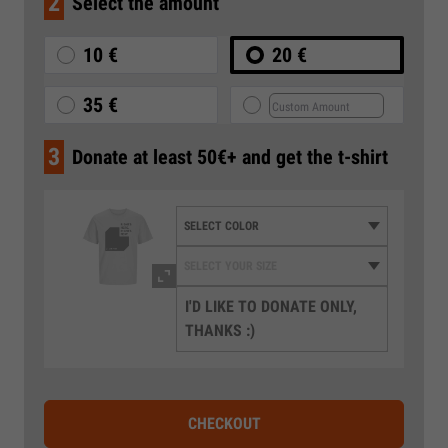
2
Select the amount
10 €
20 €
35 €
3
Donate at least 50€+ and get the t-shirt
I'D LIKE TO DONATE ONLY,
THANKS :)
CHECKOUT