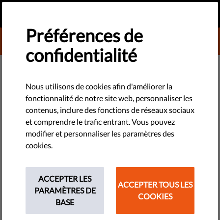
FR
FAIRE UN DON
MENU
Préférences de
DONATE TO LIBERTIES
confidentialité
TECHNOLOGIES ET DROITS
Les couples en Lombardie
Nous utilisons de cookies afin d'améliorer la
fonctionnalité de notre site web, personnaliser les
devront payer les coûts de
contenus, inclure des fonctions de réseaux sociaux
l’insémination artificielle
et comprendre le trafic entrant. Vous pouvez
modifier et personnaliser les paramètres des
cookies.
Le gouvernement de la région italienne de Lombardie - dirigé
par le président Roberto Maroni, chef de la Ligue du Nord
pro-indépendantiste - a décidé que les couples qui optent
ACCEPTER LES
ACCEPTER TOUS LES
pour la fécondation hétérologue vont...
PARAMÈTRES DE
COOKIES
BASE
by Associazione Antigone