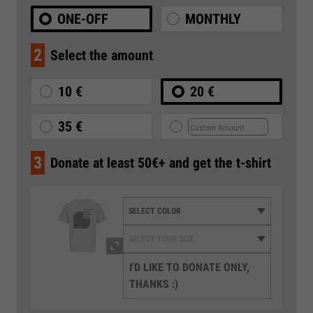
ONE-OFF
MONTHLY
2
Select the amount
10 €
20 €
35 €
3
Donate at least 50€+ and get the t-shirt
I'D LIKE TO DONATE ONLY,
THANKS :)