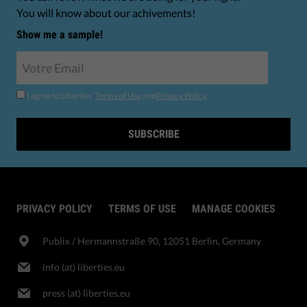
You will know about our achivements!
Show me a sample!
I agree to Liberties'
Terms of Use
and
Privacy Policy
.
SUBSCRIBE
PRIVACY POLICY
TERMS OF USE
MANAGE COOKIES
Publix​ / Hermannstraße 90, 12051 Berlin, Germany
info (at) liberties.eu
press (at) liberties.eu