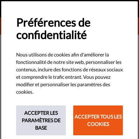
FR
FAIRE UN DON
MENU
Préférences de
DONATE TO LIBERTIES
confidentialité
TECHNOLOGIES ET DROITS
Oubliez le flash, regardez la
Nous utilisons de cookies afin d'améliorer la
fonctionnalité de notre site web, personnaliser les
photo dans son ensemble
contenus, inclure des fonctions de réseaux sociaux
et comprendre le trafic entrant. Vous pouvez
En Pologne, tandis que l'attention du public était absorbée
modifier et personnaliser les paramètres des
par la loi absurde sur l'Holocaust, le gouvernement s'activait
cookies.
pour mettre en place des changements législatifs bien plus
importants, et aux répercussions désastreuses pour l'état de
ACCEPTER LES
droit.
ACCEPTER TOUS LES
PARAMÈTRES DE
COOKIES
BASE
by Jonathan Day
décembre 04, 2018