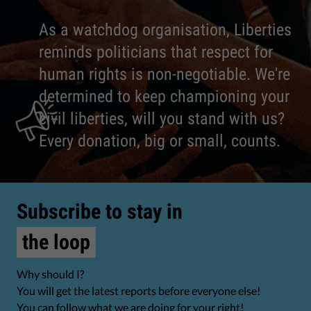
As a watchdog organisation, Liberties
reminds politicians that respect for
human rights is non-negotiable. We're
determined to keep championing your
civil liberties, will you stand with us?
Every donation, big or small, counts.
Subscribe to stay in
the loop
Why should I?
You will get the latest reports before everyone else!
You can follow what we are doing for your right!