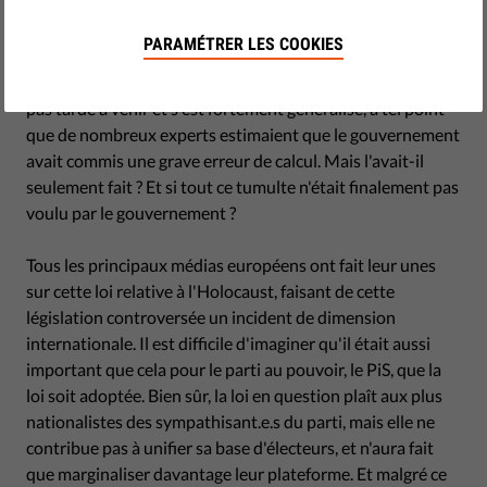
En 2018, lorsque la Pologne a adopté une loi punissant
PARAMÉTRER LES COOKIES
toute personne suggérant que le pays avait collaboré avec
les Nazis et participé au crimes de guerre, l'indignation n'a
pas tardé à venir et s'est fortement généralisé, à tel point
que de nombreux experts estimaient que le gouvernement
avait commis une grave erreur de calcul. Mais l'avait-il
seulement fait ? Et si tout ce tumulte n'était finalement pas
voulu par le gouvernement ?
Tous les principaux médias européens ont fait leur unes
sur cette loi relative à l'Holocaust, faisant de cette
législation controversée un incident de dimension
internationale. Il est difficile d'imaginer qu'il était aussi
important que cela pour le parti au pouvoir, le PiS, que la
loi soit adoptée. Bien sûr, la loi en question plaît aux plus
nationalistes des sympathisant.e.s du parti, mais elle ne
contribue pas à unifier sa base d'électeurs, et n'aura fait
que marginaliser davantage leur plateforme. Et malgré ce