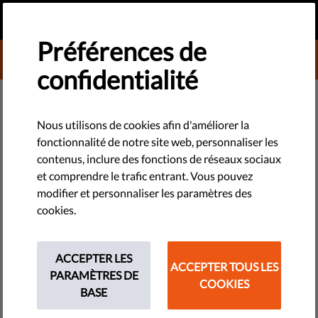
FR
FAIRE UN DON
MENU
Préférences de
DONATE TO LIBERTIES
confidentialité
TECHNOLOGIES ET DROITS
La Commission européenne fait
Nous utilisons de cookies afin d'améliorer la
fonctionnalité de notre site web, personnaliser les
part des ses préoccupations
contenus, inclure des fonctions de réseaux sociaux
quant au projet de loi irlandais
et comprendre le trafic entrant. Vous pouvez
modifier et personnaliser les paramètres des
sur la réforme électorale
cookies.
La Commission européenne a exprimé ses craintes à l'égard
ACCEPTER LES
du projet de loi irlandais sur la réforme électorale, et
ACCEPTER TOUS LES
PARAMÈTRES DE
souligné un certain nombre de problèmes quant à son
COOKIES
BASE
interprétation pratique.